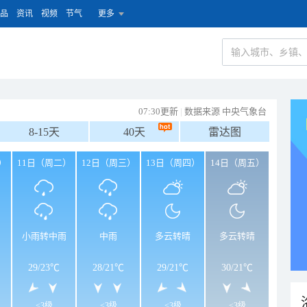
品
资讯
视频
节气
更多
07:30更新
|
数据来源 中央气象台
8-15天
40天
雷达图
）
11日（周二）
12日（周三）
13日（周四）
14日（周五）
小雨转中雨
中雨
多云转晴
多云转晴
29
/
23℃
28
/
21℃
29
/
21℃
30
/
21℃
<3级
<3级
<3级
<3级