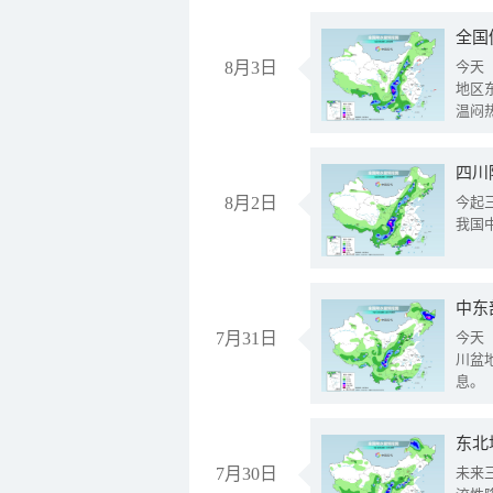
全国
8月3日
今天
地区
温闷
8月2日
今起
我国
中东
7月31日
今天
川盆
息。
东北
7月30日
未来