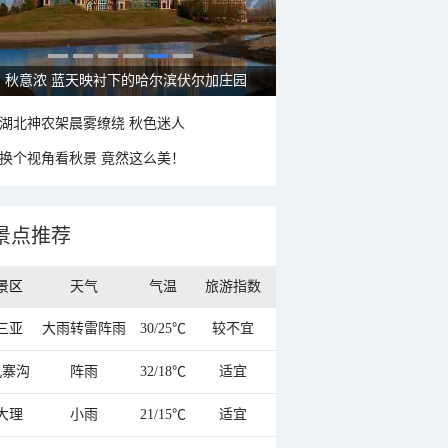
秋意浓 蓝天映衬下的哈尔滨伏尔加庄园
湖北神农架晨雾缭绕 秋色迷人
换个视角看秋景 竟然这么美！
景点推荐
景区
天气
气温
旅游指数
三亚
大雨转雷阵雨
30/25℃
较不宜
九寨沟
阵雨
32/18℃
适宜
大理
小雨
21/15℃
适宜