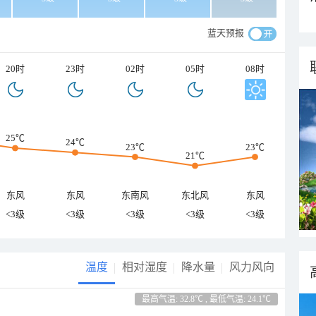
蓝天预报
20时
23时
02时
05时
08时
25℃
24℃
23℃
23℃
21℃
东风
东风
东南风
东北风
东风
<3级
<3级
<3级
<3级
<3级
温度
相对湿度
降水量
风力风向
最高气温: 32.8℃ , 最低气温: 24.1℃