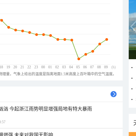
18
19
20
21
22
23
00
01
02
03
04
05
06
07
08
09
(h)
物理量，气象上给出的温度是指离地面1.5米高度上百叶箱中的空气温度。
势汹汹 今起浙江雨势明显增强局地有特大暴雨
:57
缓慢增强 未来对我国无影响