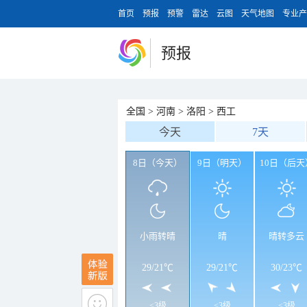
首页
预报
预警
雷达
云图
天气地图
专业产
预报
全国
>
河南
>
洛阳
>
西工
今天
7天
8日（今天）
9日（明天）
10日（后天
小雨转晴
晴
晴转多云
29
/
21℃
29
/
21℃
30
/
23℃
<3级
<3级
<3级