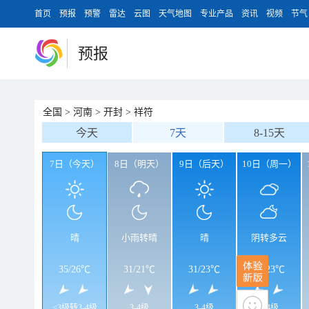
首页
预报
预警
雷达
云图
天气地图
专业产品
资讯
视频
节气
预报
全国
>
河南
>
开封
>
祥符
今天
7天
8-15天
7日（今天）
8日（明天）
9日（后天）
10日（周一）
晴
小雨转晴
晴
阴转多云
35
/
26℃
31
/
21℃
31
/
23℃
32
/
23℃
<3级转3-4级
3-4级
3-4级
3-4级