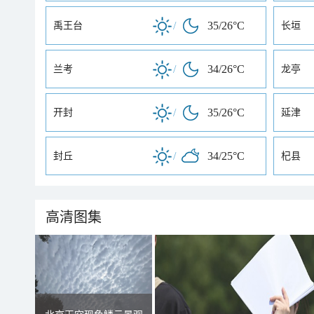
/
35/26°C
禹王台
长垣
/
34/26°C
兰考
龙亭
/
35/26°C
开封
延津
/
34/25°C
封丘
杞县
高清图集