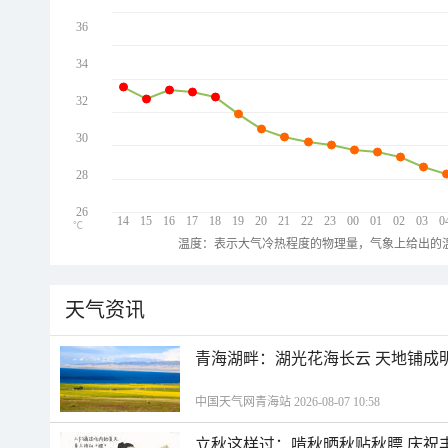
36
34
32
30
28
26
14
15
16
17
18
19
20
21
22
23
00
01
02
03
0
℃
温度：表示大气冷热程度的物理量，气象上给出的温
天气资讯
青海湖畔：湖光花海长云 天地铺成
中国天气网青海站 2026-08-07 10:58
立秋这样过：啃秋晒秋贴秋膘 庆祝