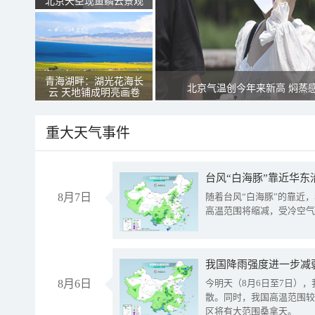
北京天空现鱼鳞云景观
青海湖畔：湖光花海长
北京气温创今年来新高 焖蒸
云 天地铺成明亮画卷
重大天气事件
台风“白海豚”靠近华东
8月7日
随着台风“白海豚”的靠近
高温范围将缩减，受冷空气
8月6日
今明天（8月6日至7日）
散。同时，我国高温范围较
区将有大范围桑拿天。