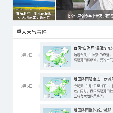
青海湖畔：湖光花海长
北京气温创今年来新高 焖蒸
云 天地铺成明亮画卷
重大天气事件
台风“白海豚”靠近华东
8月7日
随着台风“白海豚”的靠近
高温范围将缩减，受冷空气
8月6日
今明天（8月6日至7日）
散。同时，我国高温范围较
区将有大范围桑拿天。
我国降雨整体减少减弱