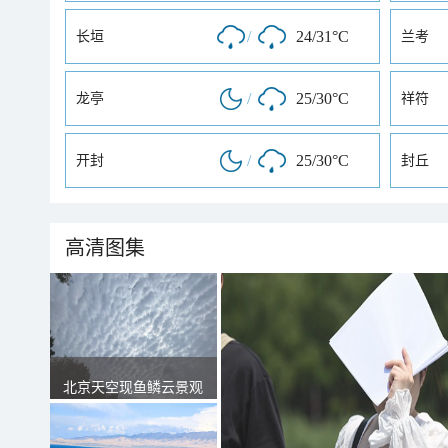
/
24/31°C
长垣
兰考
/
25/30°C
龙亭
祥符
/
25/30°C
开封
封丘
高清图集
北京天空现鱼鳞云景观