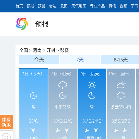
首页
预报
预警
雷达
云图
天气地图
专业产品
资讯
视频
节气
预报
全国
>
河南
>
开封
>
鼓楼
今天
7天
8-15天
7日（今天）
8日（明天）
9日（后天）
10日（周一）
晴
小雨转晴
晴
多云转小雨
25℃
30℃
/
22℃
31℃
/
24℃
32℃
/
25℃
3-4级
3-4级
3-4级转<3级
3-4级