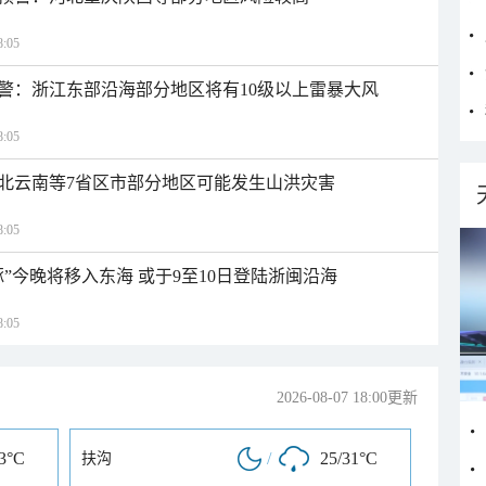
:05
警：浙江东部沿海部分地区将有10级以上雷暴大风
:05
北云南等7省区市部分地区可能发生山洪灾害
:05
”今晚将移入东海 或于9至10日登陆浙闽沿海
:05
2026-08-07 18:00更新
33°C
/
25/31°C
扶沟