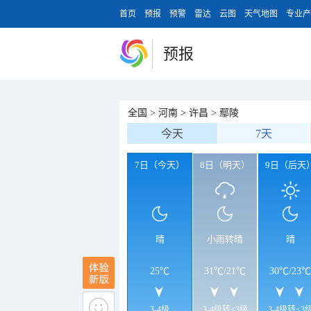
首页
预报
预警
雷达
云图
天气地图
专业产
预报
全国
>
河南
>
许昌
>
鄢陵
今天
7天
7日（今天）
8日（明天）
9日（后天
晴
小雨转晴
晴
25℃
31℃
/
21℃
30℃
/
23℃
3-4级
3-4级转<3级
3-4级转<3