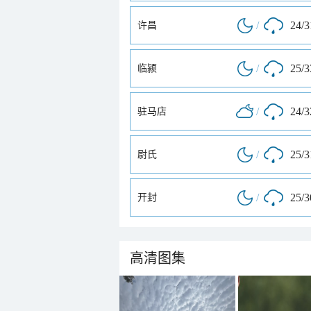
/
24/
许昌
/
25/
临颍
/
24/
驻马店
/
25/
尉氏
/
25/
开封
高清图集