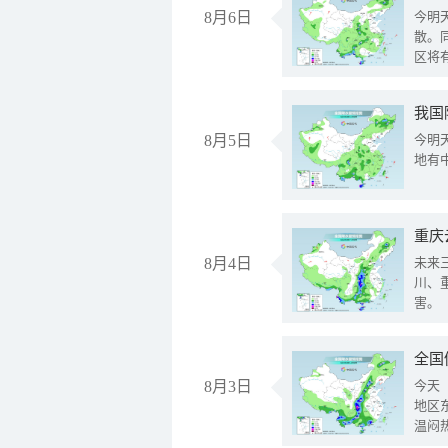
8月6日
今明
散。
区将
我国
8月5日
今明
地有
重庆
8月4日
未来
川、
害。
全国
8月3日
今天
地区
温闷