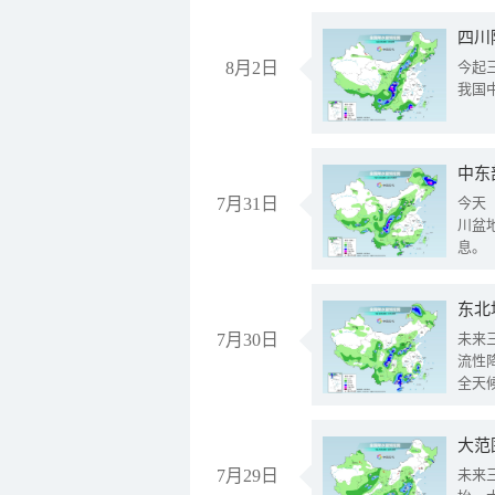
8月2日
今起
我国
中东
7月31日
今天
川盆
息。
东北
7月30日
未来
流性
全天
大范
7月29日
未来