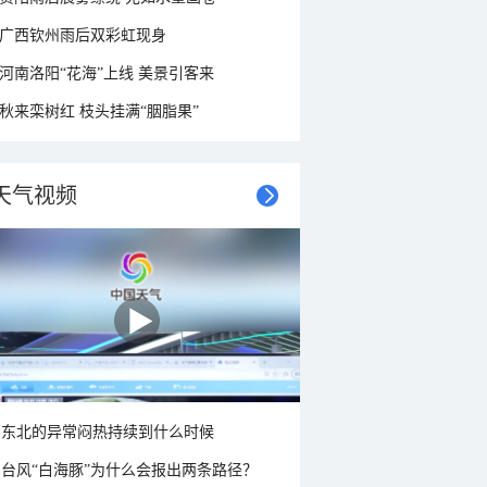
广西钦州雨后双彩虹现身
河南洛阳“花海”上线 美景引客来
秋来栾树红 枝头挂满“胭脂果”
天气视频
东北的异常闷热持续到什么时候
台风“白海豚”为什么会报出两条路径？