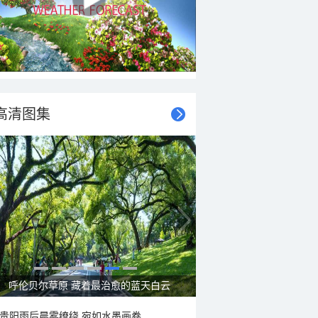
高清图集
呼伦贝尔草原 藏着最治愈的蓝天白云
贵阳雨后晨雾缭绕 宛如水墨画卷