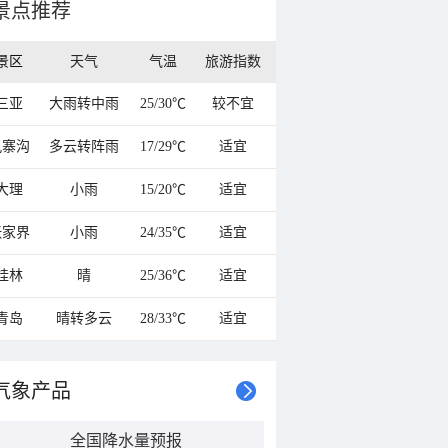
景点推荐
景区
天气
气温
旅游指数
三亚
大雨转中雨
25/30℃
较不宜
九寨沟
多云转阵雨
17/29℃
适宜
大理
小雨
15/20℃
适宜
张家界
小雨
24/35℃
适宜
桂林
晴
25/36℃
适宜
青岛
晴转多云
28/33℃
适宜
气象产品
全国降水量预报