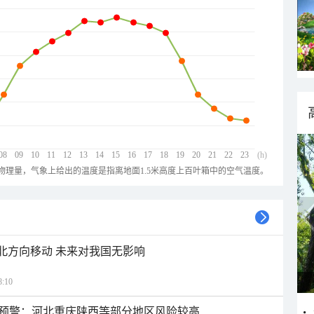
08
09
10
11
12
13
14
15
16
17
18
19
20
21
22
23
(h)
物理量，气象上给出的温度是指离地面1.5米高度上百叶箱中的空气温度。
西北方向移动 未来对我国无影响
:10
预警：河北重庆陕西等部分地区风险较高