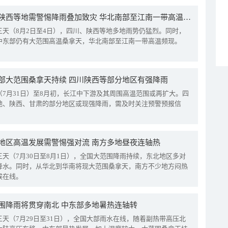
四川陕西等地需警惕降雨叠加致灾 华北南部至江南一带高温频现
三天（8月2日至4日），四川、陕西等地多地雨势仍猛烈。同时，
中东部仍有大范围高温桑拿天，华北南部至江南一带高温频现。
部大范围桑拿天持续 四川陕西等部分地区有强降雨
（7月31日）至8月初，长江中下游及其周围高温范围或再扩大。四
地、陕西、甘肃的部分地区或现强降雨，需及时关注预警预报信
地区高温发展需警惕强对流 南方多地昼夜连轴热
三天（7月30日至8月1日），全国大范围降雨持续，东北地区多对
降水。同时，从华北到华南将现大范围桑拿天，南方不少地方闷热
候在线。
围降雨将贯穿南北 中东部多地暑热连轴转
三天（7月29日至31日），全国大部雨水在线，随着副热带高压北