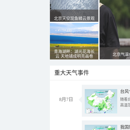
北京天空现鱼鳞云景观
青海湖畔：湖光花海长
北京气温
云 天地铺成明亮画卷
重大天气事件
台风
8月7日
随着
高温