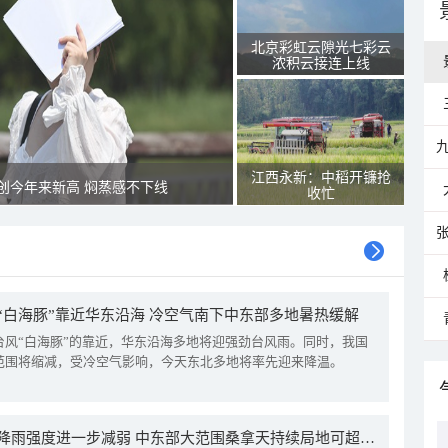
北京彩虹云隙光七彩云
浓积云接连上线
江西永新：中稻开镰抢
创今年来新高 焖蒸感不下线
收忙
“白海豚”靠近华东沿海 冷空气南下中东部多地暑热缓解
台风“白海豚”的靠近，华东沿海多地将迎强劲台风雨。同时，我国
范围将缩减，受冷空气影响，今天东北多地将率先迎来降温。
我国降雨强度进一步减弱 中东部大范围桑拿天持续局地可超38℃