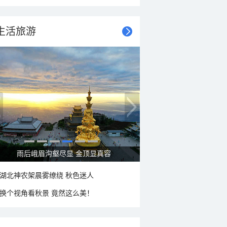
生活旅游
秋意浓 蓝天映衬下的哈尔滨伏尔加庄园
湖北神农架晨雾缭绕 秋色迷人
换个视角看秋景 竟然这么美！