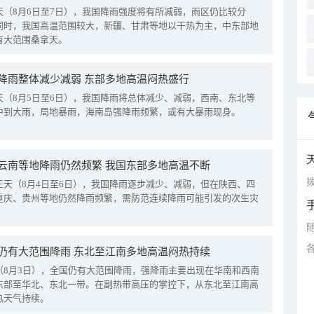
天（8月6日至7日），我国降雨强度将有所减弱，雨区仍比较分
同时，我国高温范围较大，新疆、甘肃等地以干热为主，中东部地
有大范围桑拿天。
降雨整体减少减弱 东部多地高温闷热盛行
天（8月5日至6日），我国降雨将总体减少、减弱，西南、东北等
中到大雨，局地暴雨，海南岛强降雨频繁，或有大暴雨现身。
云南等地降雨仍然频繁 我国东部多地高温不断
拨
三天（8月4日至6日），我国降雨逐步减少、减弱，但在陕西、四
重庆、贵州等地仍然降雨频繁，需防范连续降雨可能引发的次生灾
仍有大范围降雨 东北至江南多地高温闷热持续
（8月3日），全国仍有大范围降雨，强降雨主要出现在华南和西南
东部至华北、东北一带。在副热带高压的掌控下，从东北至江南高
热天气持续。