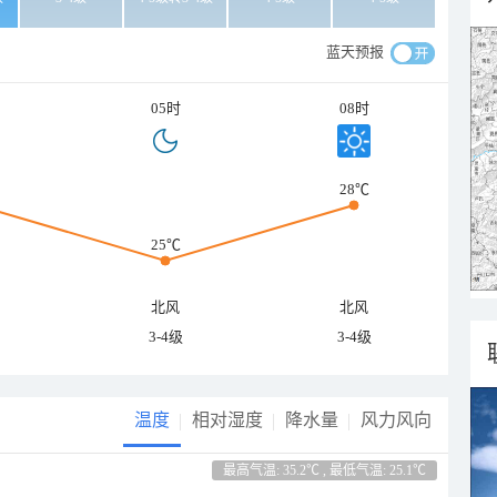
蓝天预报
05时
08时
28℃
25℃
北风
北风
3-4级
3-4级
温度
相对湿度
降水量
风力风向
最高气温: 35.2℃ , 最低气温: 25.1℃