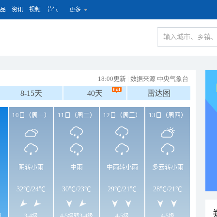
品
资讯
视频
节气
更多
18:00更新
|
数据来源 中央气象台
8-15天
40天
雷达图
）
10日（周一）
11日（周二）
12日（周三）
13日（周四）
阴转小雨
中雨
中雨转小雨
多云转小雨
32℃
/
24℃
30℃
/
23℃
29℃
/
21℃
28℃
/
21℃
级
3-4级
4-5级转3-4级
4-5级
4-5级