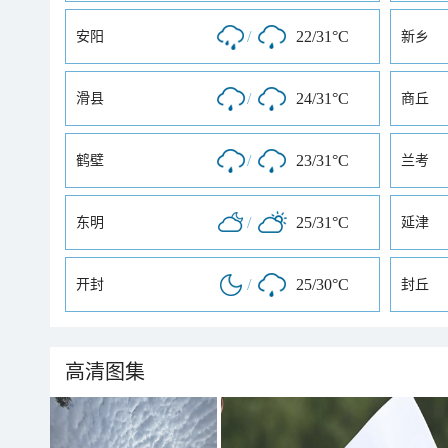
/
22/31°C
安阳
新乡
/
24/31°C
滑县
商丘
/
23/31°C
鹤壁
兰考
/
25/31°C
东明
延津
/
25/30°C
开封
封丘
高清图集