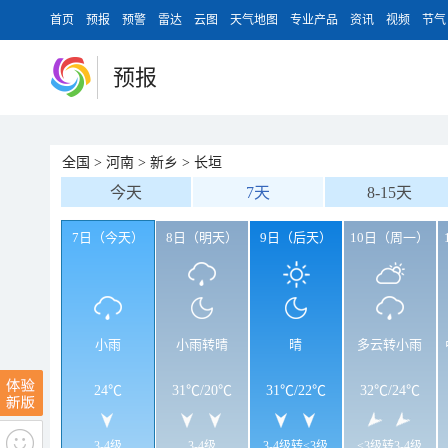
首页
预报
预警
雷达
云图
天气地图
专业产品
资讯
视频
节气
预报
全国
>
河南
>
新乡
>
长垣
今天
7天
8-15天
7日（今天）
8日（明天）
9日（后天）
10日（周一）
小雨
小雨转晴
晴
多云转小雨
24℃
31℃
/
20℃
31℃
/
22℃
32℃
/
24℃
3-4级
3-4级
3-4级转<3级
<3级转3-4级