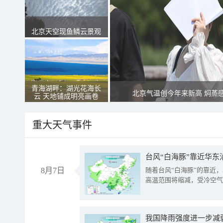
北京天空现鱼鳞云景观
青海湖畔：湖光花海长
北京气温创今年来新高 焖蒸
云 天地铺成明亮画卷
重大天气事件
台风“白海豚”靠近华东
8月7日
随着台风“白海豚”的靠近
高温范围将缩减，受冷空气