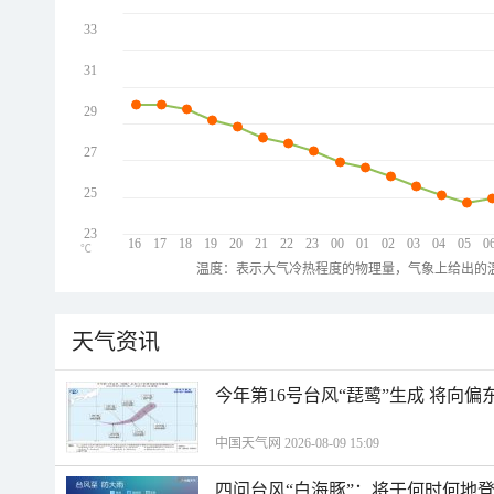
33
31
29
27
25
23
16
17
18
19
20
21
22
23
00
01
02
03
04
05
0
℃
温度：表示大气冷热程度的物理量，气象上给出的温
天气资讯
今年第16号台风“琵鹭”生成 将向
中国天气网 2026-08-09 15:09
四问台风“白海豚”：将于何时何地