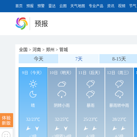
首页
预报
预警
雷达
云图
天气地图
专业产品
资讯
视频
节气
预报
全国
>
河南
>
郑州
>
管城
今天
7天
8-15天
9日（今天）
10日（明天）
11日（后天）
12日（周三）
晴
阴转小雨
暴雨
暴雨转中雨
32
/
23℃
32
/
25℃
25
/
23℃
28
/
23℃
<3级
<3级转3-4级
4-5级
4-5级