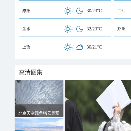
/
30/23°C
原阳
二七
/
32/23°C
金水
郑州
/
30/21°C
上街
高清图集
北京天空现鱼鳞云景观