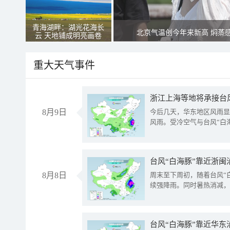
青海湖畔：湖光花海长
北京气温创今年来新高 焖蒸
云 天地铺成明亮画卷
重大天气事件
浙江上海等地将承接台风
8月9日
今后几天，华东地区风雨显
风雨。受冷空气与台风“白
台风“白海豚”靠近浙闽
8月8日
周末至下周初，随着台风“
续强降雨。同时暑热消减，
台风“白海豚”靠近华东