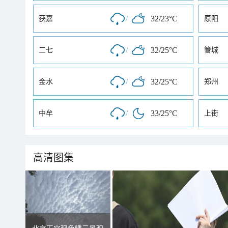
/
32/23°C
获嘉
原阳
/
32/25°C
二七
管城
/
32/25°C
金水
郑州
/
33/25°C
中牟
上街
高清图集