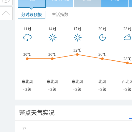
分时段预报
生活指数
11时
14时
17时
20时
23时
32℃
30℃
30℃
30℃
28℃
东北风
东北风
东北风
北风
西北
<3级
<3级
<3级
<3级
<3级
整点天气实况
37