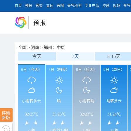
首页
预报
预警
雷达
云图
天气地图
专业产品
资讯
视频
节气
预报
全国
>
河南
>
郑州
>
中原
今天
7天
8-15天
6日（今天）
7日（明天）
8日（后天）
9日（周日）
小雨转多云
晴
小雨转晴
晴转多云
32
/
25℃
35
/
26℃
32
/
23℃
31
/
24℃
<3级
<3级转3-4级
3-4级
3-4级