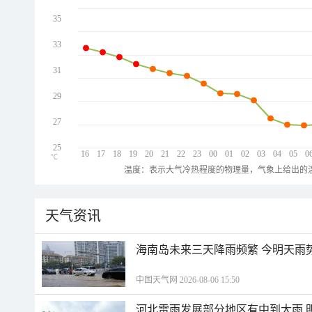
35
33
31
29
27
25
16
17
18
19
20
21
22
23
00
01
02
03
04
05
0
℃
温度：表示大气冷热程度的物理量，气象上给出的温
天气资讯
海南岛未来三天降雨频繁 今明天雨
中国天气网 2026-08-06 15:50
河北雷雨发展部分地区有中到大雨 