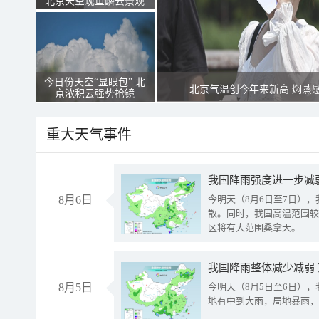
北京天空现鱼鳞云景观
今日份天空“显眼包” 北
北京气温创今年来新高 焖蒸
京浓积云强势抢镜
重大天气事件
8月6日
今明天（8月6日至7日）
散。同时，我国高温范围较
区将有大范围桑拿天。
我国降雨整体减少减弱
8月5日
今明天（8月5日至6日）
地有中到大雨，局地暴雨，