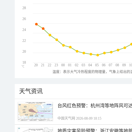
28
26
24
22
20
18
20
21
22
23
00
01
02
03
04
05
06
07
08
09
1
℃
温度：表示大气冷热程度的物理量，气象上给出的温
天气资讯
​台风红色预警：杭州湾等地阵风可达1
中国天气网 2026-08-09 18:15
地质灾害风险预警：浙江安徽等地