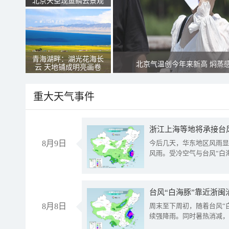
北京天空现鱼鳞云景观
青海湖畔：湖光花海长
北京气温创今年来新高 焖蒸
云 天地铺成明亮画卷
重大天气事件
浙江上海等地将承接台风
8月9日
今后几天，华东地区风雨显
风雨。受冷空气与台风“白
台风“白海豚”靠近浙闽
8月8日
周末至下周初，随着台风“
续强降雨。同时暑热消减，