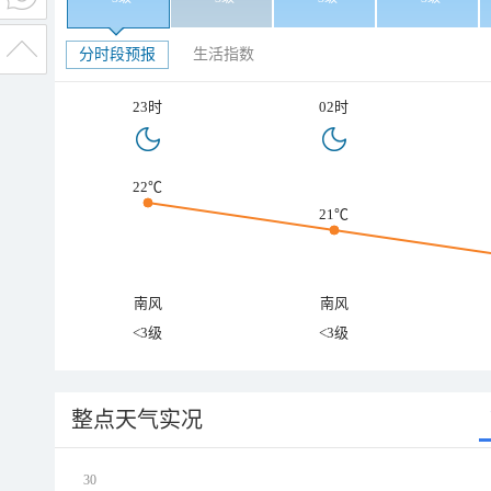
分时段预报
生活指数
23时
02时
22℃
21℃
南风
南风
<3级
<3级
整点天气实况
30