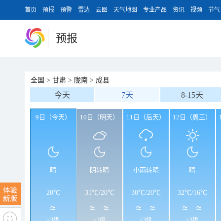
首页
预报
预警
雷达
云图
天气地图
专业产品
资讯
视频
节气
预报
全国
>
甘肃
>
陇南
>
成县
今天
7天
8-15天
9日（今天）
10日（明天）
11日（后天）
12日（周三）
晴
阴转晴
小雨转晴
晴
20℃
31℃
/
20℃
30℃
/
20℃
32℃
/
16℃
<3级
<3级
<3级
<3级