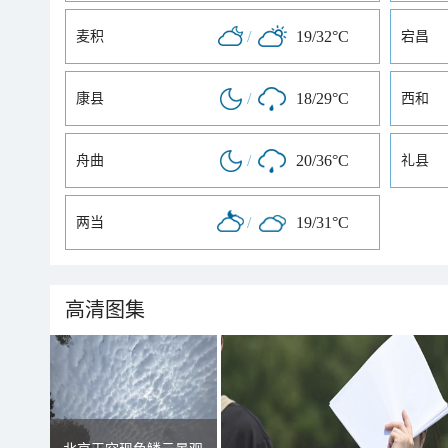
/
19/32°C
麦积
宕昌
/
18/29°C
康县
西和
/
20/36°C
舟曲
礼县
/
19/31°C
两当
高清图集