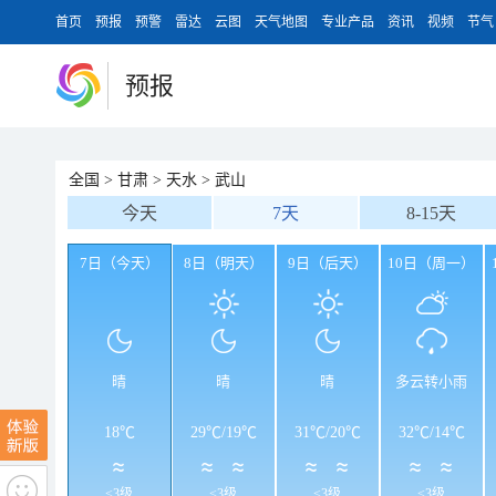
首页
预报
预警
雷达
云图
天气地图
专业产品
资讯
视频
节气
预报
全国
>
甘肃
>
天水
>
武山
今天
7天
8-15天
7日（今天）
8日（明天）
9日（后天）
10日（周一）
晴
晴
晴
多云转小雨
18℃
29℃
/
19℃
31℃
/
20℃
32℃
/
14℃
<3级
<3级
<3级
<3级