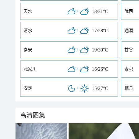
/
18/31°C
天水
陇西
/
17/28°C
清水
通渭
/
19/30°C
秦安
甘谷
/
16/26°C
张家川
麦积
/
15/27°C
安定
岷县
高清图集