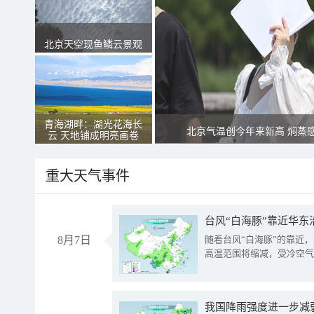
北京天空现鱼鳞云景观
青海湖畔：湖光花海长
北京气温创今年来新高 焖蒸
云 天地铺成明亮画卷
重大天气事件
台风“白海豚”靠近华东
8月7日
随着台风“白海豚”的靠近
高温范围将缩减，受冷空气