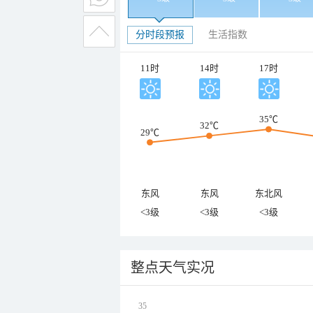
分时段预报
生活指数
11时
14时
17时
35℃
32℃
29℃
东风
东风
东北风
<3级
<3级
<3级
整点天气实况
35