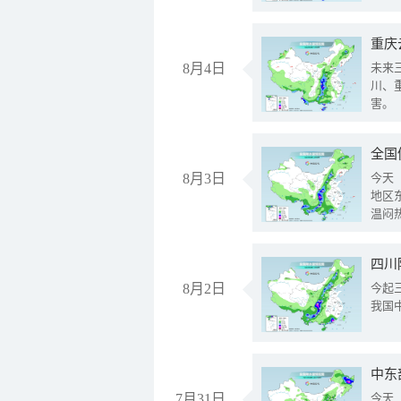
重庆
8月4日
未来
川、
害。
全国
8月3日
今天
地区
温闷
8月2日
今起
我国
中东
7月31日
今天