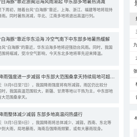
“白海豚”靠近浙闽沿海风雨渐起 中东部多地暑热消减
至下周初，随着台风“白海豚”靠近，上海、浙江、福建等地将现持
降雨。同时暑热消减，华北、江南多地将退出高温行列。
“白海豚”靠近华东沿海 冷空气南下中东部多地暑热缓解
台风“白海豚”的靠近，华东沿海多地将迎强劲台风雨。同时，我国
范围将缩减，受冷空气影响，今天东北多地将率先迎来降温。
我国降雨强度进一步减弱 中东部大范围桑拿天持续局地可超38℃
天（8月6日至7日），我国降雨强度将有所减弱，雨区仍比较分
同时，我国高温范围较大，新疆、甘肃等地以干热为主，中东部地
有大范围桑拿天。
降雨整体减少减弱 东部多地高温闷热盛行
天（8月5日至6日），我国降雨将总体减少、减弱，西南、东北等
中到大雨，局地暴雨，海南岛强降雨频繁，或有大暴雨现身。