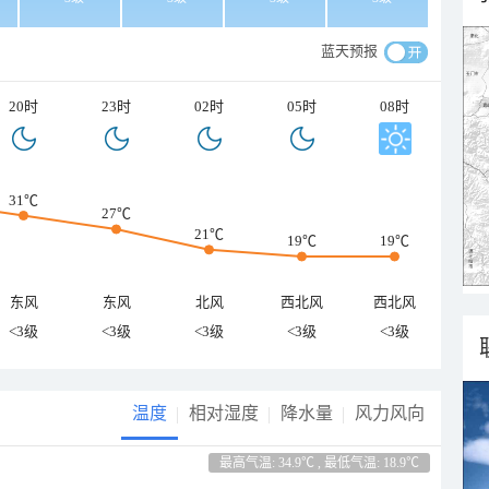
蓝天预报
20时
23时
02时
05时
08时
31℃
27℃
21℃
19℃
19℃
东风
东风
北风
西北风
西北风
<3级
<3级
<3级
<3级
<3级
温度
相对湿度
降水量
风力风向
最高气温: 34.9℃ , 最低气温: 18.9℃