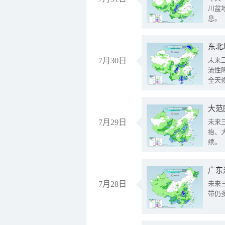
川盆
息。
东北
7月30日
未来
流性
全天
大范
7月29日
未来
抬、
续。
广东
7月28日
未来
带仍