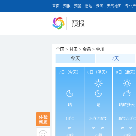
首页
预报
预警
雷达
云图
天气地图
专业产
预报
全国
>
甘肃
>
金昌
>
金川
今天
7天
7日（今天）
8日（明天）
9日（后天
晴
晴
晴转多云
18℃
36℃
/
19℃
36℃
/
20℃
<3级
<3级
<3级