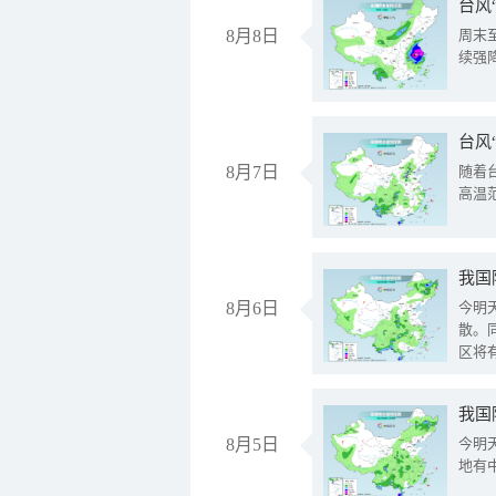
台风
8月8日
周末
续强
台风
8月7日
随着
高温
8月6日
今明
散。
区将
我国
8月5日
今明
地有