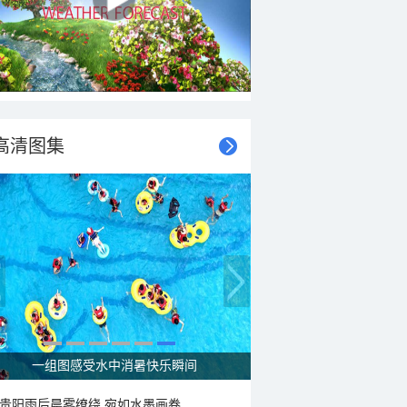
高清图集
一组图感受水中消暑快乐瞬间
贵阳雨后晨雾缭绕 宛如水墨画卷