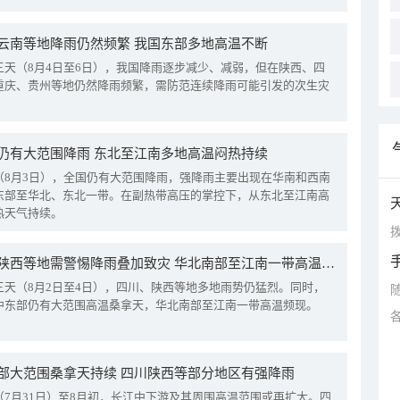
云南等地降雨仍然频繁 我国东部多地高温不断
三天（8月4日至6日），我国降雨逐步减少、减弱，但在陕西、四
重庆、贵州等地仍然降雨频繁，需防范连续降雨可能引发的次生灾
仍有大范围降雨 东北至江南多地高温闷热持续
（8月3日），全国仍有大范围降雨，强降雨主要出现在华南和西南
东部至华北、东北一带。在副热带高压的掌控下，从东北至江南高
热天气持续。
拨
四川陕西等地需警惕降雨叠加致灾 华北南部至江南一带高温频现
三天（8月2日至4日），四川、陕西等地多地雨势仍猛烈。同时，
中东部仍有大范围高温桑拿天，华北南部至江南一带高温频现。
部大范围桑拿天持续 四川陕西等部分地区有强降雨
（7月31日）至8月初，长江中下游及其周围高温范围或再扩大。四