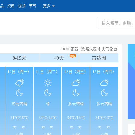
品
资讯
视频
节气
更多
18:00更新
|
数据来源 中央气象台
8-15天
40天
雷达图
）
10日（周一）
11日（周二）
12日（周三）
13日（周四）
阵雨转晴
晴
多云转晴
多云转晴
31℃
/
19℃
33℃
/
14℃
34℃
/
15℃
31℃
/
13℃
<3级
<3级
<3级
<3级