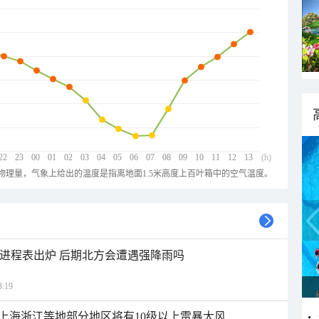
22
23
00
01
02
03
04
05
06
07
08
09
10
11
12
13
(h)
物理量，气象上给出的温度是指离地面1.5米高度上百叶箱中的空气温度。
雨进程表出炉 后期北方会遭遇强降雨吗
:19
上海浙江等地部分地区将有10级以上雷暴大风