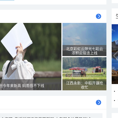
北京彩虹云隙光七彩云
浓积云接连上线
江西永新：中稻开镰抢
创今年来新高 焖蒸感不下线
收忙