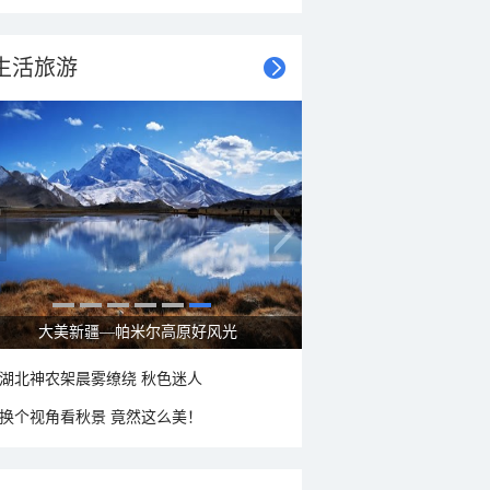
生活旅游
大美新疆—帕米尔高原好风光
湖北神农架晨雾缭绕 秋色迷人
换个视角看秋景 竟然这么美！