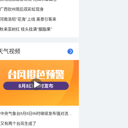
广西钦州雨后双彩虹现身
河南洛阳“花海”上线 美景引客来
秋来栾树红 枝头挂满“胭脂果”
天气视频
中央气象台8月8日06时继续发布强对流天气蓝色预警
又有两个台风生成了