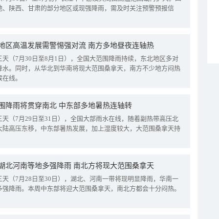
地、陕西、甘肃的部分地区或现强降雨，需及时关注预警预报信
地区高温发展需警惕强对流 南方多地昼夜连轴热
三天（7月30日至8月1日），全国大范围降雨持续，东北地区多对
降水。同时，从华北到华南将现大范围桑拿天，南方不少地方闷热
候在线。
围降雨将贯穿南北 中东部多地暑热连轴转
三天（7月29日至31日），全国大部雨水在线，随着副热带高压北
大陆高压东移，中东部暑热发展，加上湿度较大，大范围桑拿天持
湖北河南等地多强降雨 南北方将现大范围桑拿天
三天（7月28日至30日），湖北、河南一带将现明显降雨，华南一
多强降雨。本周中东部将迎大范围桑拿天，南北方都会十分闷热。