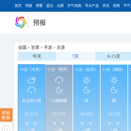
首页
预报
预警
雷达
云图
天气地图
专业产品
资讯
视频
节气
预报
全国
>
甘肃
>
平凉
>
庄浪
今天
7天
8-15天
10日（今天）
11日（明天）
12日（后天）
13日（周四）
多云转小雨
小雨转晴
晴
晴
27
/
15℃
27
/
17℃
26
/
10℃
24
/
13℃
<3级
<3级
<3级
<3级