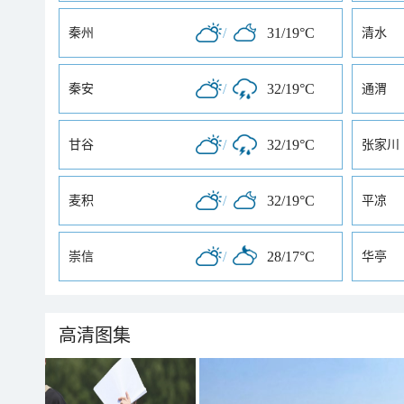
/
31/19°C
秦州
清水
/
32/19°C
秦安
通渭
/
32/19°C
甘谷
张家川
/
32/19°C
麦积
平凉
/
28/17°C
崇信
华亭
高清图集