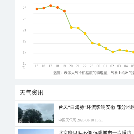
25
23
21
19
17
15
15
16
17
18
19
20
21
22
23
00
01
02
03
04
0
℃
温度：表示大气冷热程度的物理量，气象上给出的温
天气资讯
台风“白海豚”环流影响安徽 部分
中国天气网 2026-08-10 15:51
北京能见度不佳 远眺城市一片朦胧