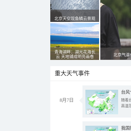
北京天空现鱼鳞云景观
青海湖畔：湖光花海长
北京气温
云 天地铺成明亮画卷
重大天气事件
台风
8月7日
随着
高温