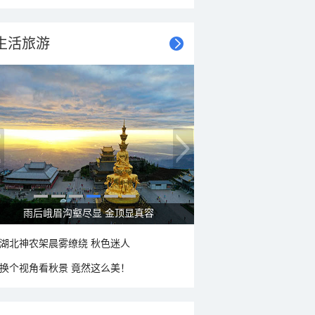
生活旅游
雨后峨眉沟壑尽显 金顶显真容
湖北神农架晨雾缭绕 秋色迷人
换个视角看秋景 竟然这么美！