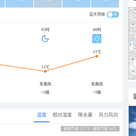
蓝天预报
05时
08时
15℃
13℃
东南风
东南风
<3级
<3级
温度
相对湿度
降水量
风力风向
最高气温: 23.7℃ , 最低气温: 10℃