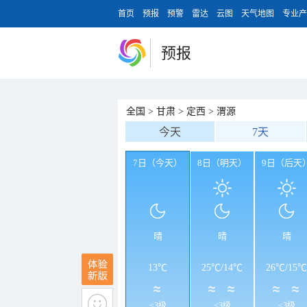
首页
预报
预警
雷达
云图
天气地图
专业产
预报
全国
>
甘肃
>
定西
>
渭源
今天
7天
7日（今天）
8日（明天）
9日（后天
晴
晴
晴
13℃
25℃
/
14℃
26℃
/
15℃
<3级
<3级
<3级