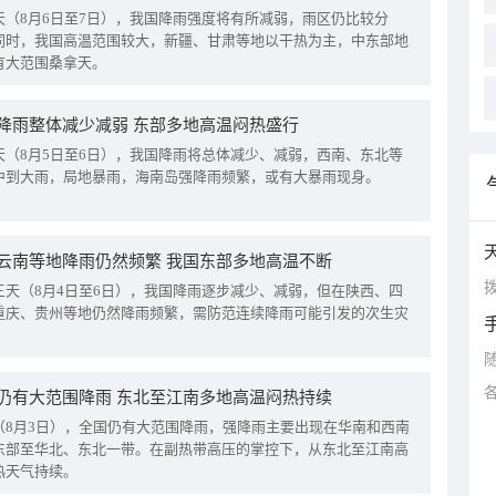
天（8月6日至7日），我国降雨强度将有所减弱，雨区仍比较分
同时，我国高温范围较大，新疆、甘肃等地以干热为主，中东部地
有大范围桑拿天。
降雨整体减少减弱 东部多地高温闷热盛行
天（8月5日至6日），我国降雨将总体减少、减弱，西南、东北等
中到大雨，局地暴雨，海南岛强降雨频繁，或有大暴雨现身。
云南等地降雨仍然频繁 我国东部多地高温不断
拨
三天（8月4日至6日），我国降雨逐步减少、减弱，但在陕西、四
重庆、贵州等地仍然降雨频繁，需防范连续降雨可能引发的次生灾
仍有大范围降雨 东北至江南多地高温闷热持续
（8月3日），全国仍有大范围降雨，强降雨主要出现在华南和西南
东部至华北、东北一带。在副热带高压的掌控下，从东北至江南高
热天气持续。