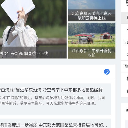
北京彩虹云隙光七彩云
浓积云接连上线
江西永新：中稻开镰抢
创今年来新高 焖蒸感不下线
收忙
“白海豚”靠近华东沿海 冷空气南下中东部多地暑热缓解
台风“白海豚”的靠近，华东沿海多地将迎强劲台风雨。同时，我国
范围将缩减，受冷空气影响，今天东北多地将率先迎来降温。
我国降雨强度进一步减弱 中东部大范围桑拿天持续局地可超38℃