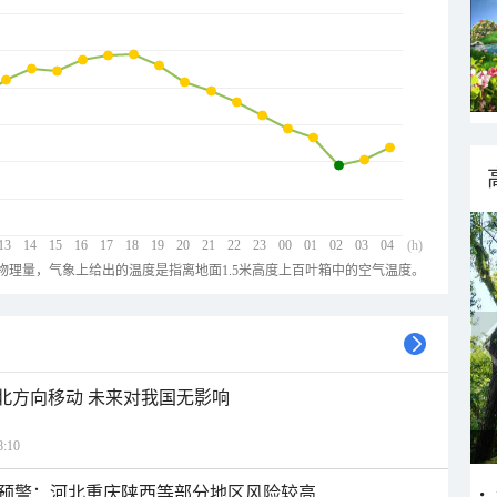
13
14
15
16
17
18
19
20
21
22
23
00
01
02
03
04
(h)
物理量，气象上给出的温度是指离地面1.5米高度上百叶箱中的空气温度。
西北方向移动 未来对我国无影响
:10
预警：河北重庆陕西等部分地区风险较高