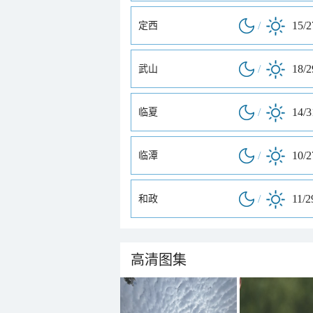
/
15/
定西
/
18/
武山
/
14/
临夏
/
10/
临潭
/
11/2
和政
高清图集