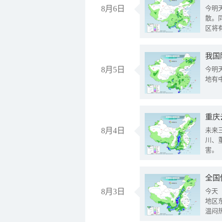
8月6日
今明
散。
区将
我国
8月5日
今明
地有
重庆
8月4日
未来
川、
害。
全国
8月3日
今天
地区
温闷