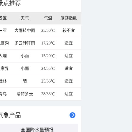
景点推荐
景区
天气
气温
旅游指数
三亚
大雨转中雨
25/30℃
较不宜
九寨沟
多云转阵雨
17/29℃
适宜
大理
小雨
15/20℃
适宜
张家界
小雨
24/35℃
适宜
桂林
晴
25/36℃
适宜
青岛
晴转多云
28/33℃
适宜
气象产品
全国降水量预报