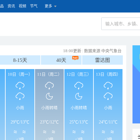
品
资讯
视频
节气
更多
18:00更新
|
数据来源 中央气象台
8-15天
40天
雷达图
）
10日（周一）
11日（周二）
12日（周三）
13日（周四）
小雨
小雨转晴
小雨转晴
小雨
29℃
/
13℃
23℃
/
12℃
25℃
/
13℃
24℃
/
11℃
<3级
<3级
<3级
<3级