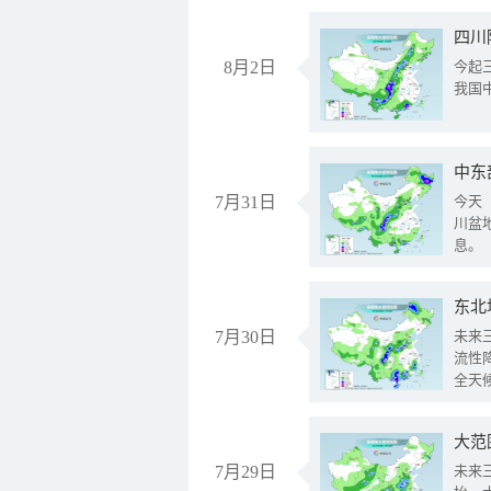
8月2日
今起
我国
中东
7月31日
今天
川盆
息。
东北
7月30日
未来
流性
全天
大范
7月29日
未来