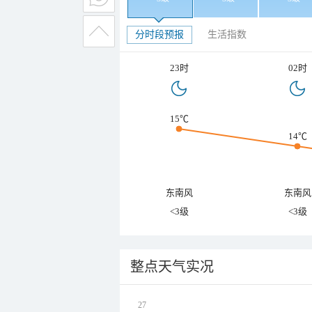
分时段预报
生活指数
23时
02时
15℃
14℃
东南风
东南风
<3级
<3级
整点天气实况
27