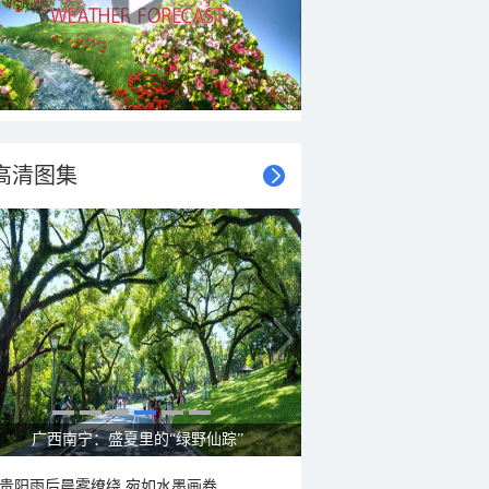
高清图集
广西南宁：盛夏里的“绿野仙踪”
贵阳雨后晨雾缭绕 宛如水墨画卷