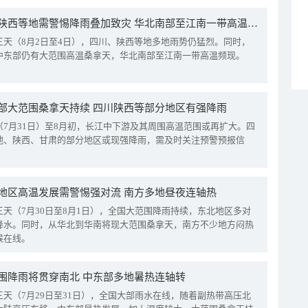
四川陕西等地需警惕降雨叠加致灾 华北南部至江南一带高温频现
三天（8月2日至4日），四川、陕西等地多地雨势仍猛烈。同时，
中东部仍有大范围高温桑拿天，华北南部至江南一带高温频现。
部大范围桑拿天持续 四川陕西等部分地区有强降雨
（7月31日）至8月初，长江中下游及其周围高温范围或再扩大。四
地、陕西、甘肃的部分地区或现强降雨，需及时关注预警预报信
地区高温发展需警惕强对流 南方多地昼夜连轴热
三天（7月30日至8月1日），全国大范围降雨持续，东北地区多对
降水。同时，从华北到华南将现大范围桑拿天，南方不少地方闷热
候在线。
围降雨将贯穿南北 中东部多地暑热连轴转
三天（7月29日至31日），全国大部雨水在线，随着副热带高压北