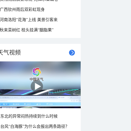
广西钦州雨后双彩虹现身
河南洛阳“花海”上线 美景引客来
秋来栾树红 枝头挂满“胭脂果”
天气视频
东北的异常闷热持续到什么时候
台风“白海豚”为什么会报出两条路径？