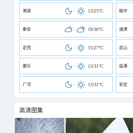
/
13/25°C
渭源
榆中
/
19/30°C
秦安
通渭
/
15/27°C
定西
武山
/
13/31°C
康乐
临潭
/
13/31°C
广河
安定
高清图集