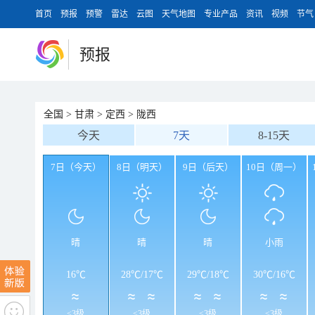
首页
预报
预警
雷达
云图
天气地图
专业产品
资讯
视频
节气
预报
全国
>
甘肃
>
定西
>
陇西
今天
7天
8-15天
7日（今天）
8日（明天）
9日（后天）
10日（周一）
晴
晴
晴
小雨
16℃
28℃
/
17℃
29℃
/
18℃
30℃
/
16℃
<3级
<3级
<3级
<3级