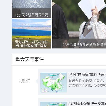
北京天空现鱼鳞云景观
青海湖畔：湖光花海长
北京气温创今年来新高 焖蒸
云 天地铺成明亮画卷
重大天气事件
台风“白海豚”靠近华东
8月7日
随着台风“白海豚”的靠近
高温范围将缩减，受冷空气