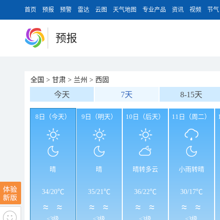
首页
预报
预警
雷达
云图
天气地图
专业产品
资讯
视频
节气
预报
全国
>
甘肃
>
兰州
>
西固
今天
7天
8-15天
8日（今天）
9日（明天）
10日（后天）
11日（周二）
晴
晴
晴转多云
小雨转晴
34
/
20℃
35
/
21℃
36
/
22℃
30
/
17℃
<3级
<3级
<3级
<3级