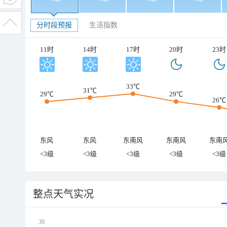
分时段预报
生活指数
11时
14时
17时
20时
23时
33℃
31℃
29℃
29℃
26℃
东风
东风
东南风
东南风
东南
<3级
<3级
<3级
<3级
<3级
整点天气实况
30