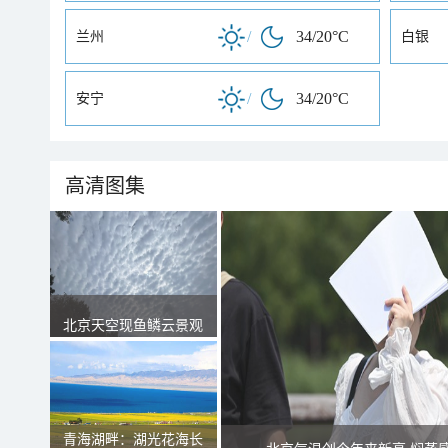
/
34/20°C
兰州
白银
/
34/20°C
安宁
高清图集
北京天空现鱼鳞云景观
青海湖畔：湖光花海长