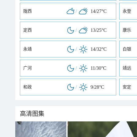
/
14/27°C
陇西
永登
/
13/25°C
定西
康乐
/
14/32°C
永靖
白银
/
11/30°C
广河
靖远
/
9/28°C
和政
安定
高清图集