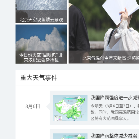
北京天空现鱼鳞云景观
今日份天空“显眼包” 北
北京气温创今年来新高 焖蒸
京浓积云强势抢镜
重大天气事件
8月6日
今明天（8月6日至7日）
散。同时，我国高温范围较
区将有大范围桑拿天。
我国降雨整体减少减弱