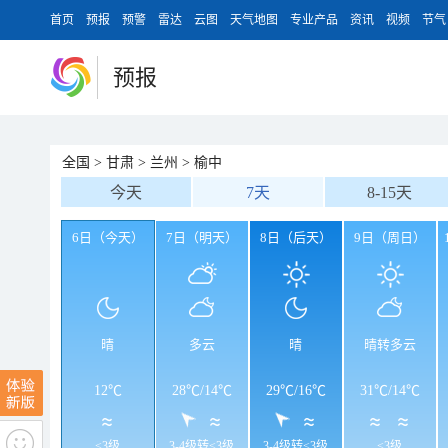
首页
预报
预警
雷达
云图
天气地图
专业产品
资讯
视频
节气
预报
全国
>
甘肃
>
兰州
>
榆中
今天
7天
8-15天
6日（今天）
7日（明天）
8日（后天）
9日（周日）
晴
多云
晴
晴转多云
12℃
28℃
/
14℃
29℃
/
16℃
31℃
/
14℃
<3级
3-4级转<3级
3-4级转<3级
<3级