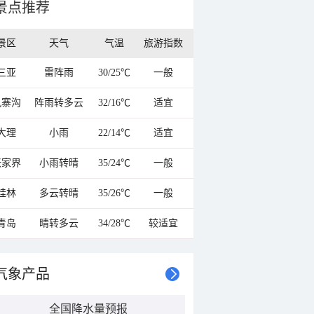
景点推荐
景区
天气
气温
旅游指数
三亚
雷阵雨
30/25℃
一般
九寨沟
阵雨转多云
32/16℃
适宜
大理
小雨
22/14℃
适宜
张家界
小雨转晴
35/24℃
一般
桂林
多云转晴
35/26℃
一般
青岛
晴转多云
34/28℃
较适宜
气象产品
全国降水量预报