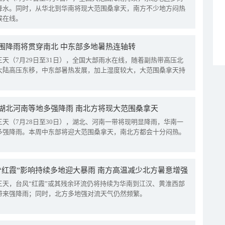
降水。同时，从华北到华南将现大范围桑拿天，南方不少地方闷热
候在线。
围降雨将贯穿南北 中东部多地暑热连轴转
三天（7月29日至31日），全国大部雨水在线，随着副热带高压北
大陆高压东移，中东部暑热发展，加上湿度较大，大范围桑拿天持
湖北河南等地多强降雨 南北方将现大范围桑拿天
三天（7月28日至30日），湖北、河南一带将现明显降雨，华南一
多强降雨。本周中东部将迎大范围桑拿天，南北方都会十分闷热。
“红霞”影响持续多地迎大暴雨 南方高温减少北方暑意增强
三天，台风“红霞”或其残余环流仍将持续为华南到江汉、黄淮西部
带来强降雨；同时，北方多地强对流天气仍然频繁。