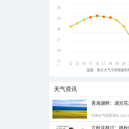
26
23
20
17
14
11
12
13
14
15
16
17
18
19
20
℃
温度：表示大气冷热程度的
天气资讯
青海湖畔：湖光花
中国天气网青海站 2026-08-
立秋这样过：啃秋