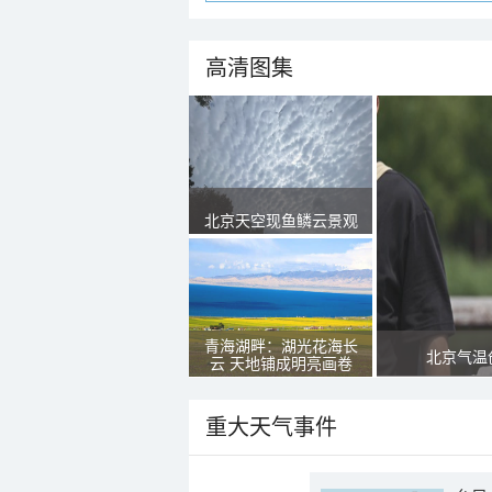
高清图集
北京天空现鱼鳞云景观
青海湖畔：湖光花海长
北京气温
云 天地铺成明亮画卷
重大天气事件