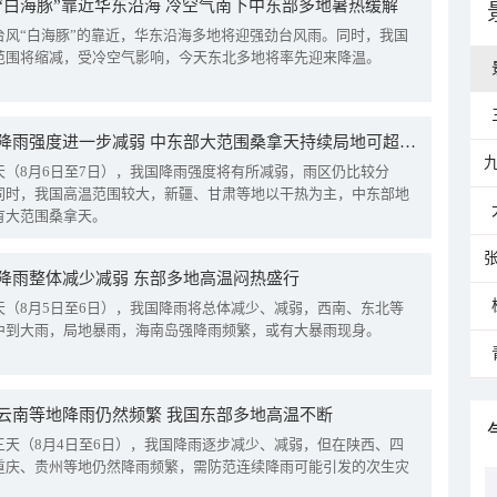
“白海豚”靠近华东沿海 冷空气南下中东部多地暑热缓解
台风“白海豚”的靠近，华东沿海多地将迎强劲台风雨。同时，我国
范围将缩减，受冷空气影响，今天东北多地将率先迎来降温。
我国降雨强度进一步减弱 中东部大范围桑拿天持续局地可超38℃
天（8月6日至7日），我国降雨强度将有所减弱，雨区仍比较分
同时，我国高温范围较大，新疆、甘肃等地以干热为主，中东部地
有大范围桑拿天。
降雨整体减少减弱 东部多地高温闷热盛行
天（8月5日至6日），我国降雨将总体减少、减弱，西南、东北等
中到大雨，局地暴雨，海南岛强降雨频繁，或有大暴雨现身。
云南等地降雨仍然频繁 我国东部多地高温不断
三天（8月4日至6日），我国降雨逐步减少、减弱，但在陕西、四
重庆、贵州等地仍然降雨频繁，需防范连续降雨可能引发的次生灾