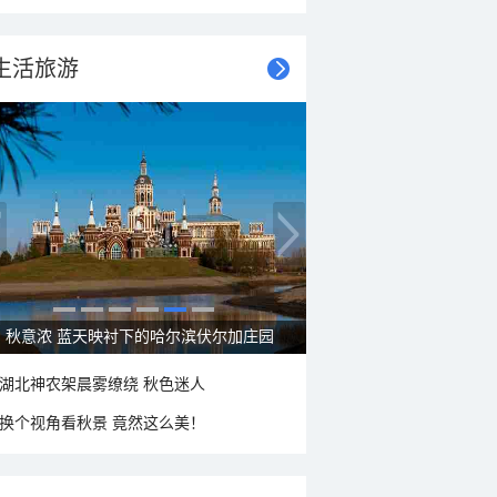
生活旅游
秋意浓 蓝天映衬下的哈尔滨伏尔加庄园
湖北神农架晨雾缭绕 秋色迷人
换个视角看秋景 竟然这么美！