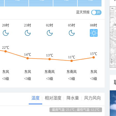
蓝天预报
20时
23时
02时
05时
08时
22℃
15℃
14℃
13℃
11℃
东风
东风
东南风
东南风
东风
<3级
<3级
<3级
<3级
<3级
温度
相对湿度
降水量
风力风向
最高气温: 25.1℃ , 最低气温: 12.2℃