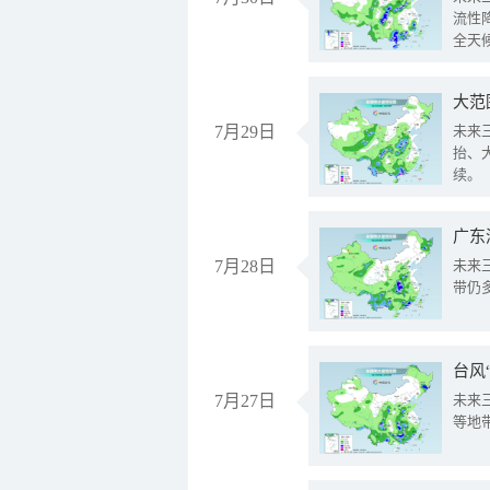
流性
全天
大范
7月29日
未来
抬、
续。
广东
7月28日
未来
带仍
台风
7月27日
未来
等地