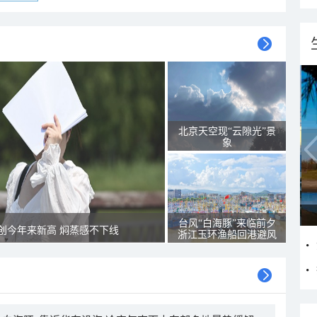
北京天空现“云隙光”景
象
台风“白海豚”来临前夕
创今年来新高 焖蒸感不下线
浙江玉环渔船回港避风