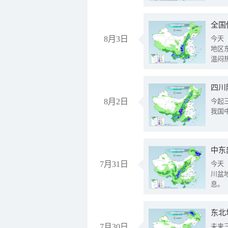
全国
8月3日
今天
地区
温闷
8月2日
今起
我国
中东
7月31日
今天
川盆
息。
东北
7月30日
未来