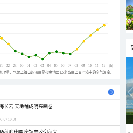
21
22
23
00
01
02
03
04
05
06
07
08
09
10
11
12
(h)
物理量，气象上给出的温度是指离地面1.5米高度上百叶箱中的空气温度。
海长云 天地铺成明亮画卷
07 10:58
晒秋贴秋膘 庆祝丰收迎秋来