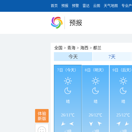
首页
预报
预警
雷达
云图
天气地图
专业产
预报
全国
>
青海
>
海西
>
都兰
今天
7天
7日（今天）
8日（明天）
9日（后天
晴
晴
晴
26
/
11℃
26
/
12℃
25
/
12℃
<3级
<3级
<3级