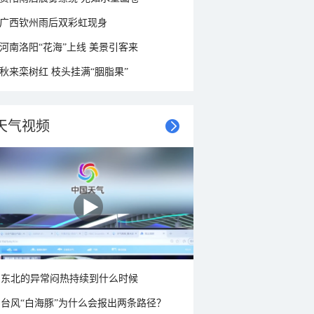
广西钦州雨后双彩虹现身
河南洛阳“花海”上线 美景引客来
秋来栾树红 枝头挂满“胭脂果”
天气视频
东北的异常闷热持续到什么时候
台风“白海豚”为什么会报出两条路径？