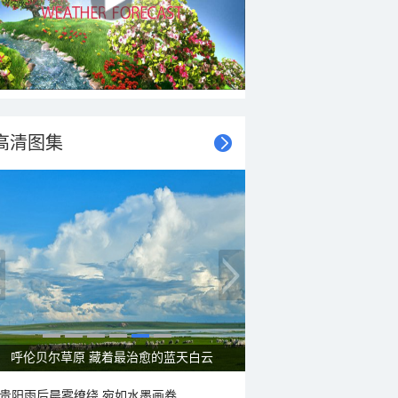
高清图集
呼伦贝尔草原 藏着最治愈的蓝天白云
贵阳雨后晨雾缭绕 宛如水墨画卷