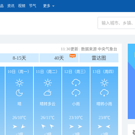
品
资讯
视频
节气
更多
11:30更新
|
数据来源 中央气象台
8-15天
40天
雷达图
）
10日（周一）
11日（周二）
12日（周三）
13日（周四）
晴
晴转多云
小雨
晴转小雨
26
/
10℃
26
/
11℃
23
/
10℃
23
/
8℃
<3级
<3级
<3级
<3级