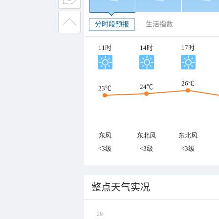
分时段预报
生活指数
11时
14时
17时
26℃
24℃
23℃
东风
东北风
东北风
<3级
<3级
<3级
整点天气实况
29