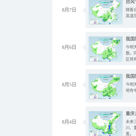
台风
8月7日
随着
高温
8月6日
今明
散。
区将
我国
8月5日
今明
地有
重庆
8月4日
未来
川、
害。