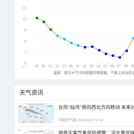
15
12
9
6
3
0
19
20
21
22
23
00
01
02
03
04
05
06
07
08
0
℃
温度：表示大气冷热程度的物理量，气象上给出的温
天气资讯
台风“灿鸿”将向西北方向移动 未来
中国天气网 2026-08-07 18:10
地质灾害气象风险预警：河北重庆