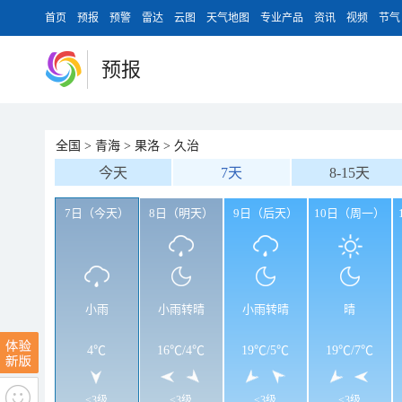
首页
预报
预警
雷达
云图
天气地图
专业产品
资讯
视频
节气
预报
全国
>
青海
>
果洛
>
久治
今天
7天
8-15天
7日（今天）
8日（明天）
9日（后天）
10日（周一）
小雨
小雨转晴
小雨转晴
晴
4℃
16℃
/
4℃
19℃
/
5℃
19℃
/
7℃
<3级
<3级
<3级
<3级