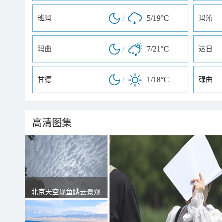
/
5/19°C
班玛
玛沁
/
7/21°C
玛曲
达日
/
1/18°C
甘德
碌曲
高清图集
北京天空现鱼鳞云景观