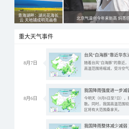
青海湖畔：湖光花海长
北京气温创今年来新高 焖蒸
云 天地铺成明亮画卷
重大天气事件
台风“白海豚”靠近华东
8月7日
随着台风“白海豚”的靠近
高温范围将缩减，受冷空气
8月6日
今明天（8月6日至7日）
散。同时，我国高温范围较
区将有大范围桑拿天。
我国降雨整体减少减弱