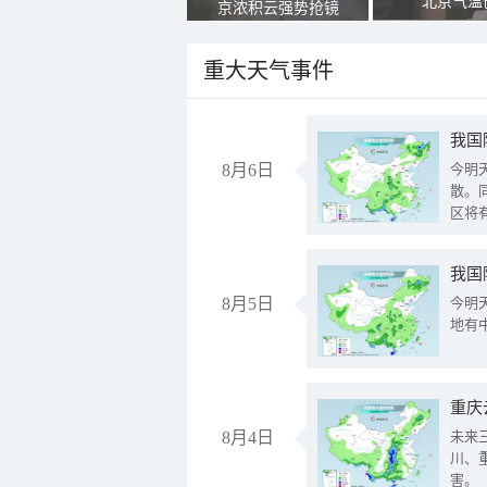
北京气温
京浓积云强势抢镜
重大天气事件
8月6日
今明
散。
区将
我国
8月5日
今明
地有
重庆
8月4日
未来
川、
害。