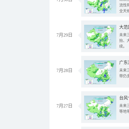
流性
全天
大范
7月29日
未来
抬、
续。
广东
7月28日
未来
带仍
台风
7月27日
未来
等地