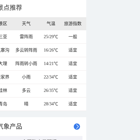
景点推荐
景区
天气
气温
旅游指数
三亚
雷阵雨
25/29℃
一般
九寨沟
多云转阵雨
16/26℃
适宜
大理
阵雨转小雨
14/21℃
适宜
张家界
小雨
22/34℃
适宜
桂林
多云
26/35℃
适宜
青岛
晴
28/34℃
适宜
气象产品