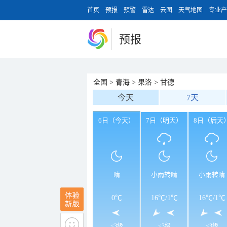
首页
预报
预警
雷达
云图
天气地图
专业产
预报
全国
>
青海
>
果洛
>
甘德
今天
7天
6日（今天）
7日（明天）
8日（后天
晴
小雨转晴
小雨转晴
0℃
16℃
/
1℃
16℃
/
1℃
<3级
<3级
<3级