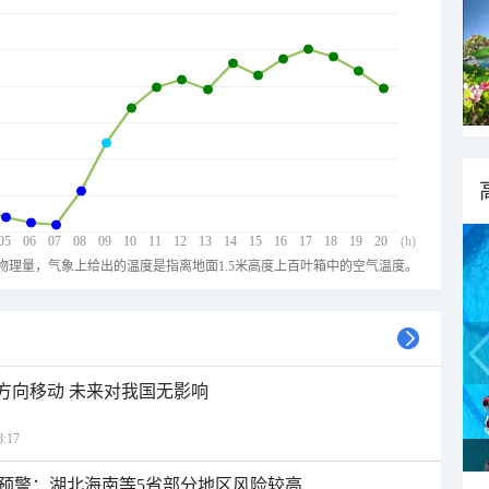
05
06
07
08
09
10
11
12
13
14
15
16
17
18
19
20
(h)
物理量，气象上给出的温度是指离地面1.5米高度上百叶箱中的空气温度。
北方向移动 未来对我国无影响
:17
预警：湖北海南等5省部分地区风险较高