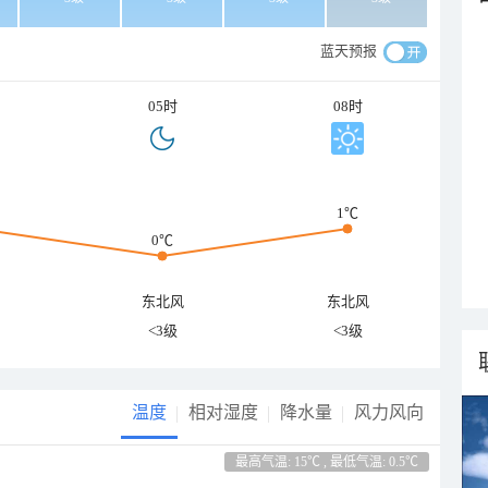
蓝天预报
05时
08时
1℃
0℃
东北风
东北风
<3级
<3级
温度
相对湿度
降水量
风力风向
最高气温: 15℃ , 最低气温: 0.5℃