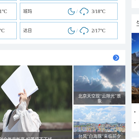
31°C
/
3/18°C
班玛
°C
/
2/17°C
达日
北京天空现“云隙光”景
象
台风“白海豚”来临前夕