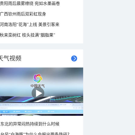
贵阳雨后晨雾缭绕 宛如水墨画卷
广西钦州雨后双彩虹现身
河南洛阳“花海”上线 美景引客来
秋来栾树红 枝头挂满“胭脂果”
天气视频
东北的异常闷热持续到什么时候
台风“白海豚”为什么会报出两条路径？