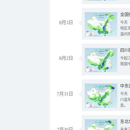
全国
8月3日
今天
地区
温闷
8月2日
今起
我国
中东
7月31日
今天
川盆
息。
东北
7月30日
未来