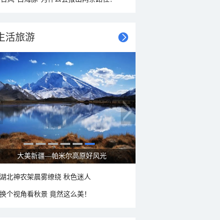
生活旅游
大美新疆—帕米尔高原好风光
湖北神农架晨雾缭绕 秋色迷人
换个视角看秋景 竟然这么美！