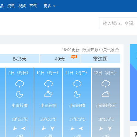
品
资讯
视频
节气
更多
18:00更新
|
数据来源 中央气象台
8-15天
40天
雷达图
）
9日（周日）
10日（周一）
11日（周二）
12日（周三）
小雨转晴
小雨转阴
小雨转晴
小雨转多云
18℃
/
3℃
20℃
/
3℃
17℃
/
5℃
18℃
/
3℃
<3级
<3级
<3级
<3级