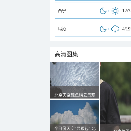
/
12/
西宁
/
4/19
玛沁
高清图集
北京天空现鱼鳞云景观
今日份天空“显眼包” 北