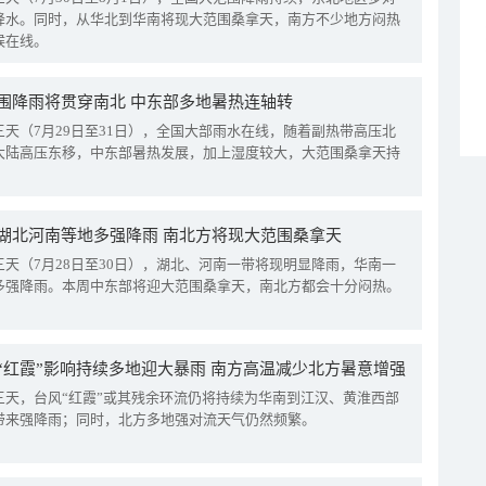
降水。同时，从华北到华南将现大范围桑拿天，南方不少地方闷热
候在线。
围降雨将贯穿南北 中东部多地暑热连轴转
三天（7月29日至31日），全国大部雨水在线，随着副热带高压北
大陆高压东移，中东部暑热发展，加上湿度较大，大范围桑拿天持
湖北河南等地多强降雨 南北方将现大范围桑拿天
三天（7月28日至30日），湖北、河南一带将现明显降雨，华南一
多强降雨。本周中东部将迎大范围桑拿天，南北方都会十分闷热。
“红霞”影响持续多地迎大暴雨 南方高温减少北方暑意增强
三天，台风“红霞”或其残余环流仍将持续为华南到江汉、黄淮西部
带来强降雨；同时，北方多地强对流天气仍然频繁。