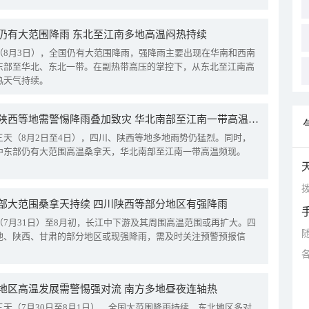
仍有大范围降雨 东北至江南多地高温闷热持续
（8月3日），全国仍有大范围降雨，强降雨主要出现在华南和西南
东部至华北、东北一带。在副热带高压的掌控下，从东北至江南高
热天气持续。
四川陕西等地需警惕降雨叠加致灾 华北南部至江南一带高温频现
三天（8月2日至4日），四川、陕西等地多地雨势仍猛烈。同时，
中东部仍有大范围高温桑拿天，华北南部至江南一带高温频现。
拨
部大范围桑拿天持续 四川陕西等部分地区有强降雨
（7月31日）至8月初，长江中下游及其周围高温范围或再扩大。四
地、陕西、甘肃的部分地区或现强降雨，需及时关注预警预报信
地区高温发展需警惕强对流 南方多地昼夜连轴热
三天（7月30日至8月1日），全国大范围降雨持续，东北地区多对