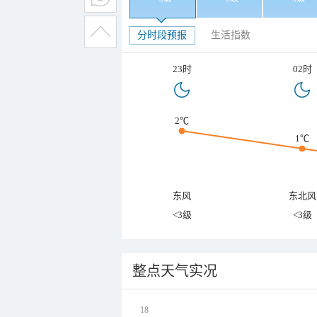
分时段预报
生活指数
23时
02时
2℃
1℃
东风
东北风
<3级
<3级
整点天气实况
18