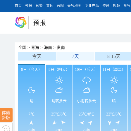
首页
预报
预警
雷达
云图
天气地图
专业产品
资讯
视频
节气
预报
全国
>
青海
>
海南
>
贵南
今天
7天
8-15天
8日（今天）
9日（明天）
10日（后天）
11日（周二）
晴
晴转多云
小雨转多云
晴
7℃
25℃
/
8℃
25℃
/
8℃
22℃
/
6℃
<3级
<3级
<3级
<3级