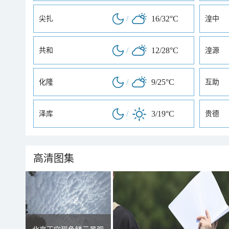
/
16/32°C
尖扎
湟中
/
12/28°C
共和
湟源
/
9/25°C
化隆
互助
/
3/19°C
泽库
贵德
高清图集