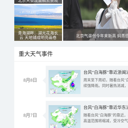
北京天空现鱼鳞云景观
青海湖畔：湖光花海长
北京气温创今年来新高 焖蒸
云 天地铺成明亮画卷
重大天气事件
台风“白海豚”靠近浙闽
8月8日
周末至下周初，随着台风“
续强降雨。同时暑热消减，
台风“白海豚”靠近华东
8月7日
随着台风“白海豚”的靠近
高温范围将缩减，受冷空气