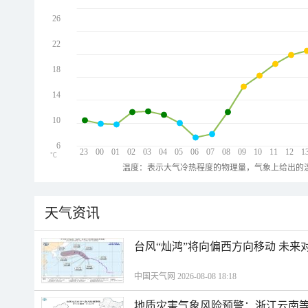
26
22
18
14
10
6
23
00
01
02
03
04
05
06
07
08
09
10
11
12
1
℃
温度：表示大气冷热程度的物理量，气象上给出的温
天气资讯
台风“灿鸿”将向偏西方向移动 未来
中国天气网 2026-08-08 18:18
地质灾害气象风险预警：浙江云南