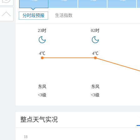
分时段预报
生活指数
23时
02时
4℃
4℃
东风
东风
<3级
<3级
整点天气实况
18