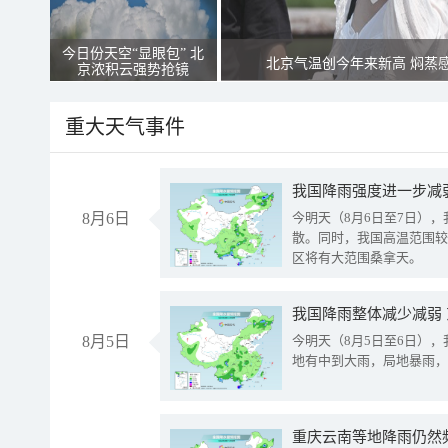
今日份天空“显眼包” 北
北京气温创今年来新高 焖蒸
京浓积云强势抢镜
重大天气事件
8月6日
今明天（8月6日至7日）
散。同时，我国高温范围较
区将有大范围桑拿天。
我国降雨整体减少减弱
8月5日
今明天（8月5日至6日）
地有中到大雨，局地暴雨，
重庆云南等地降雨仍然