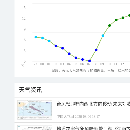
15
12
9
6
3
0
23
00
01
02
03
04
05
06
07
08
09
10
11
12
1
℃
温度：表示大气冷热程度的物理量，气象上给出的温
天气资讯
台风“灿鸿”向西北方向移动 未来对
中国天气网 2026-08-06 18:17
地质灾害气象风险预警：湖北海南等