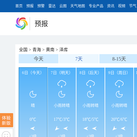
首页
预报
预警
雷达
云图
天气地图
专业产品
资讯
视频
节气
预报
全国
>
青海
>
黄南
>
泽库
今天
7天
8-15天
6日（今天）
7日（明天）
8日（后天）
9日（周日）
晴
小雨转晴
小雨转晴
小雨转晴
0℃
17℃
/
3℃
18℃
/
5℃
20℃
/
6℃
<3级
<3级
<3级
<3级