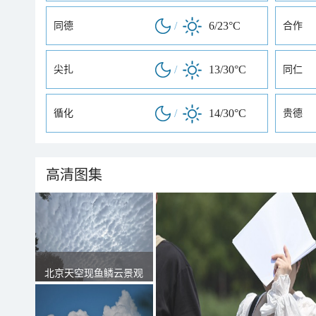
/
6/23°C
同德
合作
/
13/30°C
尖扎
同仁
/
14/30°C
循化
贵德
高清图集
北京天空现鱼鳞云景观