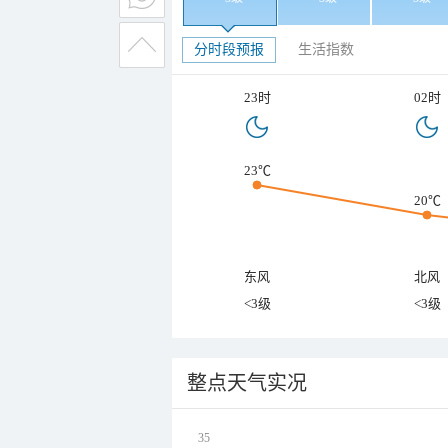
分时段预报
生活指数
23时
02时
23℃
20℃
东风
北风
<3级
<3级
整点天气实况
35