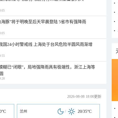
:05
白海豚”将于明晚至后天早晨登陆 5省市有强降雨
:05
入我国24小时警戒线 上海处于台风危险半圆风雨渐增
:55
区模糊已“闭眼”，局地强降雨具有极端性，浙江上海等
圆
:28
2026-08-08 18:00更新
30°C
/
20/35°C
兰州