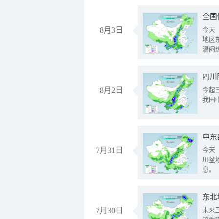
全国
8月3日
今天
地区
温闷
8月2日
今起
我国
中东
7月31日
今天
川盆
息。
东北
7月30日
未来