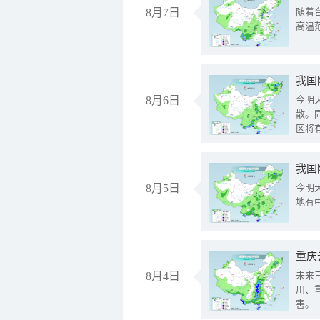
8月7日
随着
高温
8月6日
今明
散。
区将
我国
8月5日
今明
地有
重庆
8月4日
未来
川、
害。