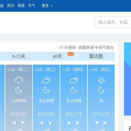
品
资讯
视频
节气
更多
18:00更新
|
数据来源 中央气象台
8-15天
40天
雷达图
）
11日（周二）
12日（周三）
13日（周四）
14日（周五）
小雨转晴
多云转晴
多云转晴
晴
26℃
/
13℃
26℃
/
16℃
26℃
/
17℃
27℃
/
15℃
<3级
<3级
<3级
<3级