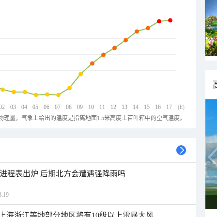
02
03
04
05
06
07
08
09
10
11
12
13
14
15
16
17
(h)
物理量，气象上给出的温度是指离地面1.5米高度上百叶箱中的空气温度。
雨进程表出炉 后期北方会遭遇强降雨吗
:19
上海浙江等地部分地区将有10级以上雷暴大风