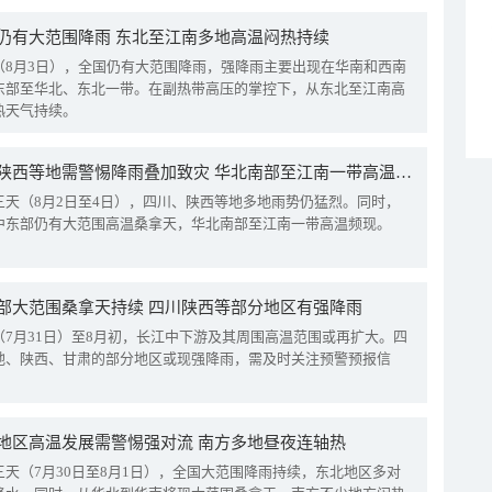
仍有大范围降雨 东北至江南多地高温闷热持续
（8月3日），全国仍有大范围降雨，强降雨主要出现在华南和西南
东部至华北、东北一带。在副热带高压的掌控下，从东北至江南高
热天气持续。
四川陕西等地需警惕降雨叠加致灾 华北南部至江南一带高温频现
三天（8月2日至4日），四川、陕西等地多地雨势仍猛烈。同时，
中东部仍有大范围高温桑拿天，华北南部至江南一带高温频现。
部大范围桑拿天持续 四川陕西等部分地区有强降雨
（7月31日）至8月初，长江中下游及其周围高温范围或再扩大。四
地、陕西、甘肃的部分地区或现强降雨，需及时关注预警预报信
地区高温发展需警惕强对流 南方多地昼夜连轴热
三天（7月30日至8月1日），全国大范围降雨持续，东北地区多对