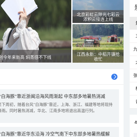
北京彩虹云隙光七彩云
浓积云接连上线
江西永新：中稻开镰抢
创今年来新高 焖蒸感不下线
收忙
“白海豚”靠近浙闽沿海风雨渐起 中东部多地暑热消减
至下周初，随着台风“白海豚”靠近，上海、浙江、福建等地将现持
降雨。同时暑热消减，华北、江南多地将退出高温行列。
“白海豚”靠近华东沿海 冷空气南下中东部多地暑热缓解