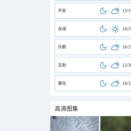
/
15/
平安
/
18/
永靖
/
16/
乐都
/
12/
互助
/
18/
循化
高清图集