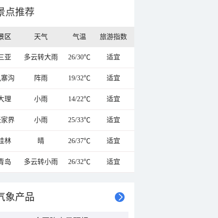
景点推荐
景区
天气
气温
旅游指数
三亚
多云转大雨
26/30℃
适宜
九寨沟
阵雨
19/32℃
适宜
大理
小雨
14/22℃
适宜
张家界
小雨
25/33℃
适宜
桂林
晴
26/37℃
适宜
青岛
多云转小雨
26/32℃
适宜
气象产品