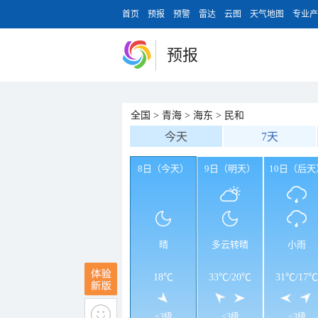
首页
预报
预警
雷达
云图
天气地图
专业产
预报
全国
>
青海
>
海东
>
民和
今天
7天
8日（今天）
9日（明天）
10日（后天
晴
多云转晴
小雨
18℃
33℃
/
20℃
31℃
/
17℃
<3级
<3级
<3级