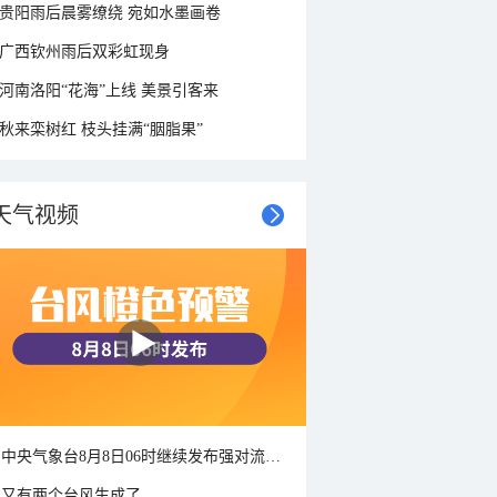
贵阳雨后晨雾缭绕 宛如水墨画卷
广西钦州雨后双彩虹现身
河南洛阳“花海”上线 美景引客来
秋来栾树红 枝头挂满“胭脂果”
天气视频
中央气象台8月8日06时继续发布强对流天气蓝色预警
又有两个台风生成了