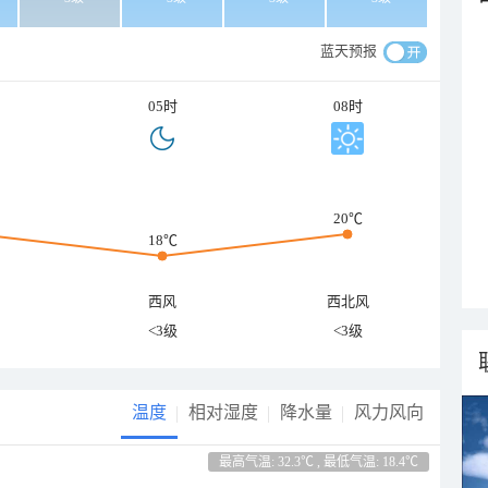
蓝天预报
05时
08时
20℃
18℃
西风
西北风
<3级
<3级
温度
相对湿度
降水量
风力风向
最高气温: 32.3℃ , 最低气温: 18.4℃