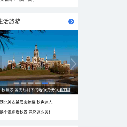
生活旅游
秋意浓 蓝天映衬下的哈尔滨伏尔加庄园
湖北神农架晨雾缭绕 秋色迷人
换个视角看秋景 竟然这么美！