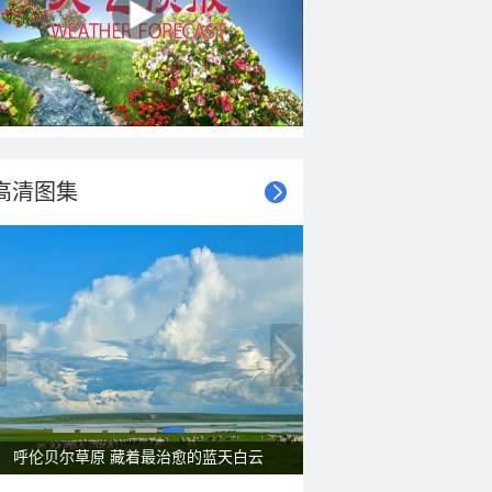
高清图集
呼伦贝尔草原 藏着最治愈的蓝天白云