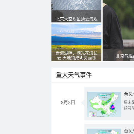
北京天空现鱼鳞云景观
青海湖畔：湖光花海长
北京气温
云 天地铺成明亮画卷
重大天气事件
台风
8月8日
周末
续强
台风