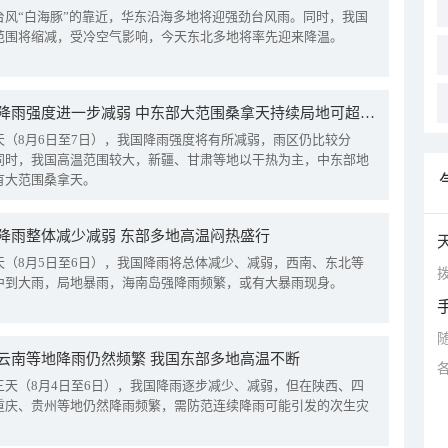
台风“白海豚”的靠近，华东沿海多地将迎强劲台风雨。同时，我国
范围将缩减，受冷空气影响，今天东北多地将率先迎来降温。
我国降雨强度进一步减弱 中东部大范围桑拿天持续局地可超38℃
天（8月6日至7日），我国降雨强度将有所减弱，雨区仍比较分
同时，我国高温范围较大，新疆、甘肃等地以干热为主，中东部地
有大范围桑拿天。
降雨整体减少减弱 东部多地高温闷热盛行
天（8月5日至6日），我国降雨将总体减少、减弱，西南、东北等
拨
中到大雨，局地暴雨，海南岛强降雨频繁，或有大暴雨现身。
云南等地降雨仍然频繁 我国东部多地高温不断
三天（8月4日至6日），我国降雨逐步减少、减弱，但在陕西、四
重庆、贵州等地仍然降雨频繁，需防范连续降雨可能引发的次生灾