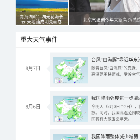
青海湖畔：湖光花海长
北京气温创今年来新高 焖蒸
云 天地铺成明亮画卷
重大天气事件
台风“白海豚”靠近华东
8月7日
随着台风“白海豚”的靠近
高温范围将缩减，受冷空气
8月6日
今明天（8月6日至7日）
散。同时，我国高温范围较
区将有大范围桑拿天。
我国降雨整体减少减弱