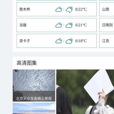
/
8/22°C
南木林
山南
/
6/21°C
当雄
日喀则
/
6/18°C
浪卡子
江孜
高清图集
北京天空现鱼鳞云景观