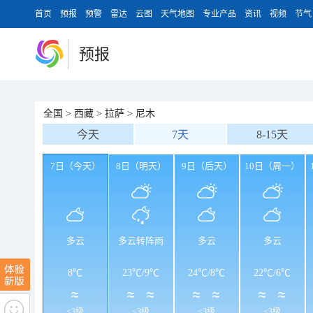
首页
预报
预警
雷达
云图
天气地图
专业产品
资讯
视频
节气
预报
全国
>
西藏
>
拉萨
>
尼木
今天
7天
8-15天
7日（今天）
8日（明天）
9日（后天）
10日（周一）
多云
多云转阵雨
多云
多云
8℃
23℃
/
9℃
24℃
/
8℃
22℃
/
6℃
<3级
<3级
<3级
<3级