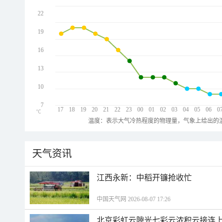
22
19
16
13
10
7
17
18
19
20
21
22
23
00
01
02
03
04
05
06
0
℃
温度：表示大气冷热程度的物理量，气象上给出的温
天气资讯
江西永新：中稻开镰抢收忙
中国天气网 2026-08-07 17:26
北京彩虹云隙光七彩云浓积云接连