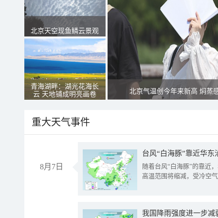
北京天空现鱼鳞云景观
青海湖畔：湖光花海长
北京气温创今年来新高 焖蒸
云 天地铺成明亮画卷
重大天气事件
台风“白海豚”靠近华东
8月7日
随着台风“白海豚”的靠近
高温范围将缩减，受冷空气