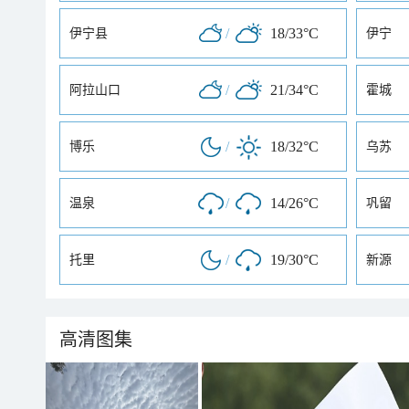
/
18/33°C
伊宁县
伊宁
/
21/34°C
阿拉山口
霍城
/
18/32°C
博乐
乌苏
/
14/26°C
温泉
巩留
/
19/30°C
托里
新源
高清图集