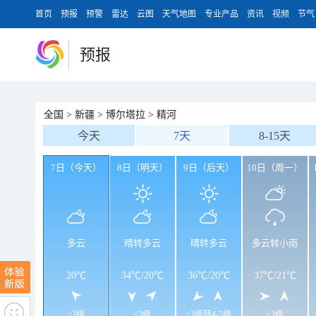
首页
预报
预警
雷达
云图
天气地图
专业产品
资讯
视频
节气
预报
全国
>
新疆
>
博尔塔拉
>
精河
今天
7天
8-15天
7日（今天）
8日（明天）
9日（后天）
10日（周一）
多云
晴转多云
晴转多云
多云转小雨
20℃
34℃
/
20℃
36℃
/
20℃
37℃
/
21℃
<3级
<3级
<3级转4-5级
<3级