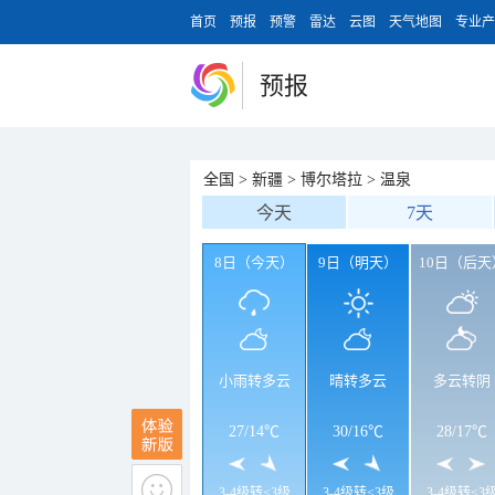
首页
预报
预警
雷达
云图
天气地图
专业产
预报
全国
>
新疆
>
博尔塔拉
>
温泉
今天
7天
8日（今天）
9日（明天）
10日（后天
小雨转多云
晴转多云
多云转阴
27
/
14℃
30
/
16℃
28
/
17℃
3-4级转<3级
3-4级转<3级
3-4级转<3