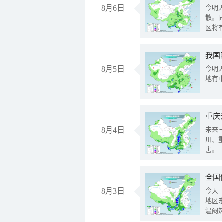
8月6日
今明
散。
区将
我国
8月5日
今明
地有
重庆
8月4日
未来
川、
害。
全国
8月3日
今天
地区
温闷