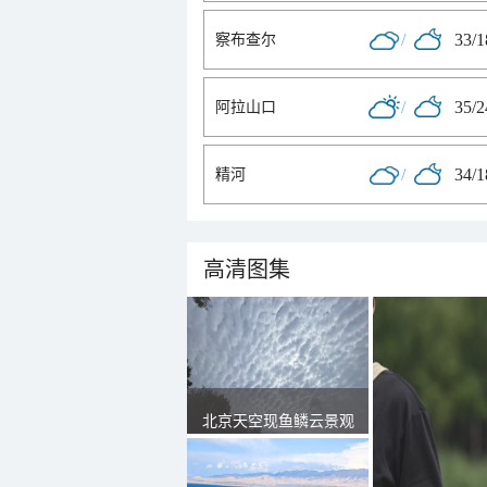
/
33/
察布查尔
/
35/
阿拉山口
/
34/
精河
高清图集
北京天空现鱼鳞云景观