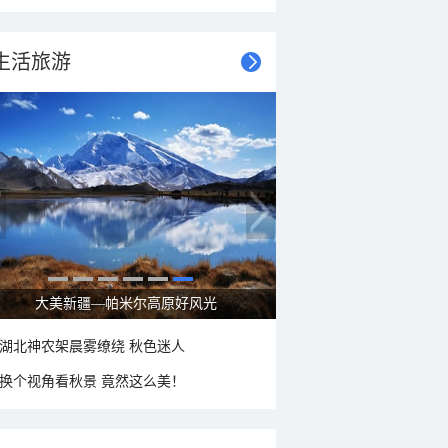
生活旅游
立秋节气：北方逐渐转凉 南方暑热仍盛
湖北神农架晨雾缭绕 秋色迷人
换个视角看秋景 竟然这么美！