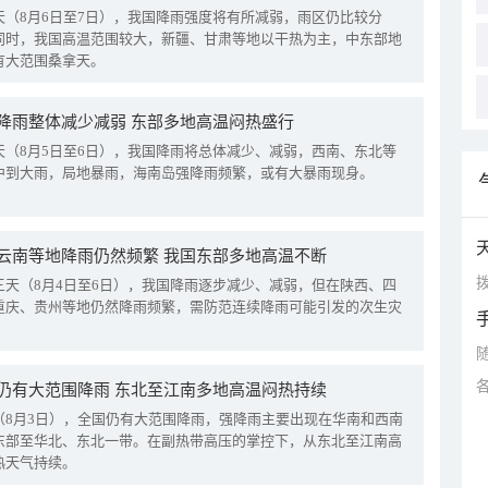
天（8月6日至7日），我国降雨强度将有所减弱，雨区仍比较分
同时，我国高温范围较大，新疆、甘肃等地以干热为主，中东部地
有大范围桑拿天。
降雨整体减少减弱 东部多地高温闷热盛行
天（8月5日至6日），我国降雨将总体减少、减弱，西南、东北等
中到大雨，局地暴雨，海南岛强降雨频繁，或有大暴雨现身。
云南等地降雨仍然频繁 我国东部多地高温不断
拨
三天（8月4日至6日），我国降雨逐步减少、减弱，但在陕西、四
重庆、贵州等地仍然降雨频繁，需防范连续降雨可能引发的次生灾
仍有大范围降雨 东北至江南多地高温闷热持续
（8月3日），全国仍有大范围降雨，强降雨主要出现在华南和西南
东部至华北、东北一带。在副热带高压的掌控下，从东北至江南高
热天气持续。