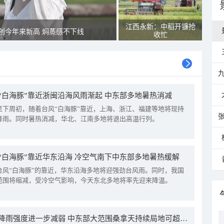
江西永新：中稻开镰抢
创今年来新高 焖蒸感不下线
收忙
“白海豚”靠近浙闽沿海风雨渐起 中东部多地暑热消减
至下周初，随着台风“白海豚”靠近，上海、浙江、福建等地将现持
降雨。同时暑热消减，华北、江南多地将退出高温行列。
“白海豚”靠近华东沿海 冷空气南下中东部多地暑热缓解
台风“白海豚”的靠近，华东沿海多地将迎强劲台风雨。同时，我国
范围将缩减，受冷空气影响，今天东北多地将率先迎来降温。
我国降雨强度进一步减弱 中东部大范围桑拿天持续局地可超38℃