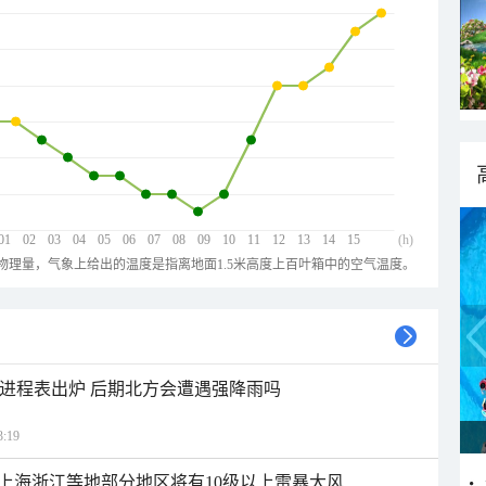
01
02
03
04
05
06
07
08
09
10
11
12
13
14
15
(h)
物理量，气象上给出的温度是指离地面1.5米高度上百叶箱中的空气温度。
雨进程表出炉 后期北方会遭遇强降雨吗
:19
上海浙江等地部分地区将有10级以上雷暴大风