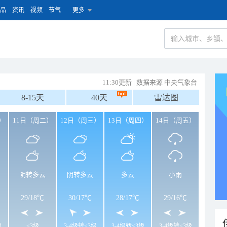
品
资讯
视频
节气
更多
11:30更新
|
数据来源 中央气象台
8-15天
40天
雷达图
）
11日（周二）
12日（周三）
13日（周四）
14日（周五）
阴转多云
阴转多云
多云
小雨
29
/
18℃
30
/
17℃
28
/
17℃
29
/
16℃
级
<3级
3-4级转<3级
3-4级转<3级
3-4级转<3级