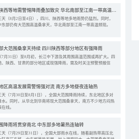
四川陕西等地需警惕降雨叠加致灾 华北南部至江南一带高温频现
三天（8月2日至4日），四川、陕西等地多地雨势仍猛烈。同时，
中东部仍有大范围高温桑拿天，华北南部至江南一带高温频现。
部大范围桑拿天持续 四川陕西等部分地区有强降雨
（7月31日）至8月初，长江中下游及其周围高温范围或再扩大。四
地、陕西、甘肃的部分地区或现强降雨，需及时关注预警预报信
地区高温发展需警惕强对流 南方多地昼夜连轴热
三天（7月30日至8月1日），全国大范围降雨持续，东北地区多对
降水。同时，从华北到华南将现大范围桑拿天，南方不少地方闷热
候在线。
围降雨将贯穿南北 中东部多地暑热连轴转
三天（7月29日至31日），全国大部雨水在线，随着副热带高压北