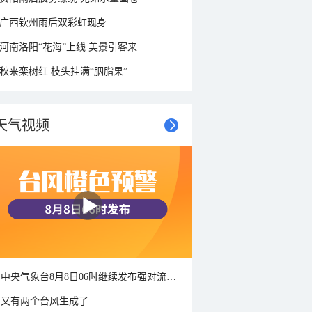
广西钦州雨后双彩虹现身
河南洛阳“花海”上线 美景引客来
秋来栾树红 枝头挂满“胭脂果”
天气视频
中央气象台8月8日06时继续发布强对流天气蓝色预警
又有两个台风生成了