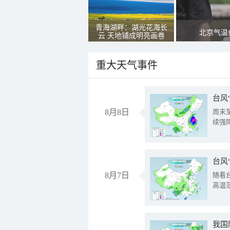
青海湖畔：湖光花海长
北京气温
云 天地铺成明亮画卷
重大天气事件
台风
8月8日
周末
续强
台风
8月7日
随着
高温