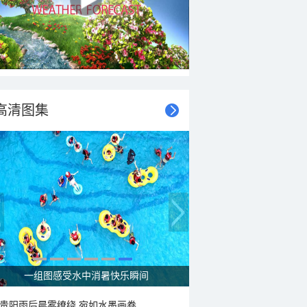
高清图集
走进青海祁连 邂逅一场大自然的顶级配色
贵阳雨后晨雾缭绕 宛如水墨画卷