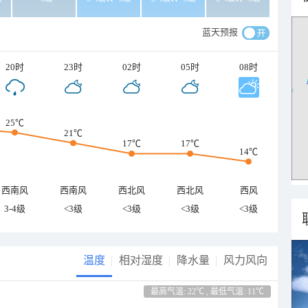
蓝天预报
20时
23时
02时
05时
08时
25℃
21℃
17℃
17℃
14℃
西南风
西南风
西北风
西北风
西风
3-4级
<3级
<3级
<3级
<3级
温度
相对湿度
降水量
风力风向
最高气温: 22℃ , 最低气温: 11℃