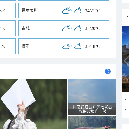
18°C
/
34/21°C
霍尔果斯
24°C
/
35/20°C
霍城
18°C
/
35/18°C
博乐
北京彩虹云隙光七彩云
浓积云接连上线