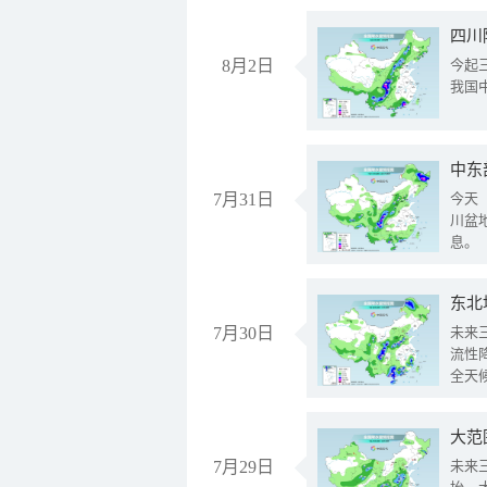
8月2日
今起
我国
中东
7月31日
今天
川盆
息。
东北
7月30日
未来
流性
全天
大范
7月29日
未来