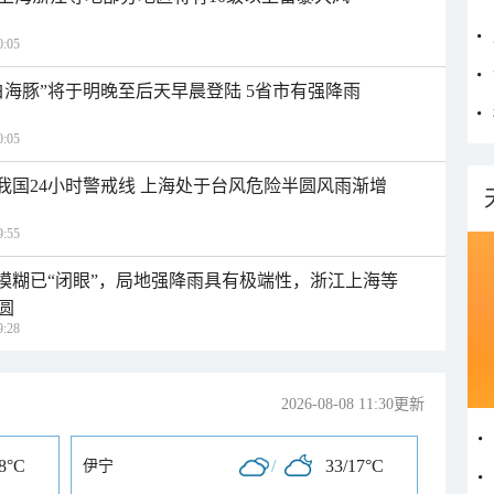
:05
白海豚”将于明晚至后天早晨登陆 5省市有强降雨
:05
入我国24小时警戒线 上海处于台风危险半圆风雨渐增
:55
区模糊已“闭眼”，局地强降雨具有极端性，浙江上海等
圆
:28
2026-08-08 11:30更新
18°C
/
33/17°C
伊宁