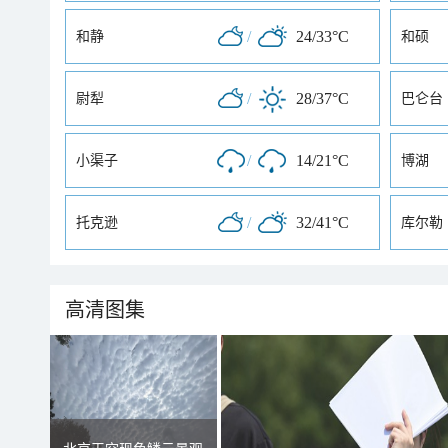
/
24/33°C
和静
和硕
/
28/37°C
尉犁
巴仑台
/
14/21°C
小渠子
博湖
/
32/41°C
托克逊
库尔勒
高清图集