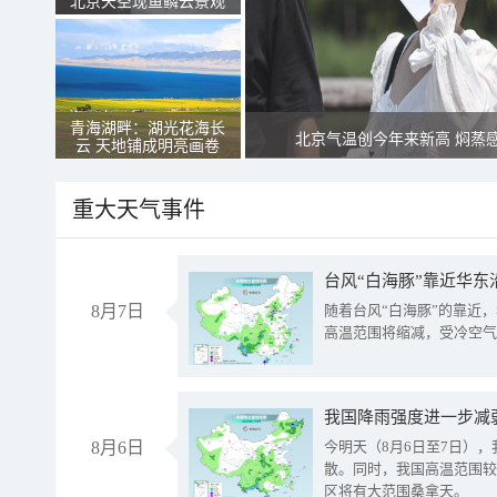
北京天空现鱼鳞云景观
青海湖畔：湖光花海长
北京气温创今年来新高 焖蒸
云 天地铺成明亮画卷
重大天气事件
台风“白海豚”靠近华东
8月7日
随着台风“白海豚”的靠近
高温范围将缩减，受冷空气
8月6日
今明天（8月6日至7日）
散。同时，我国高温范围较
区将有大范围桑拿天。