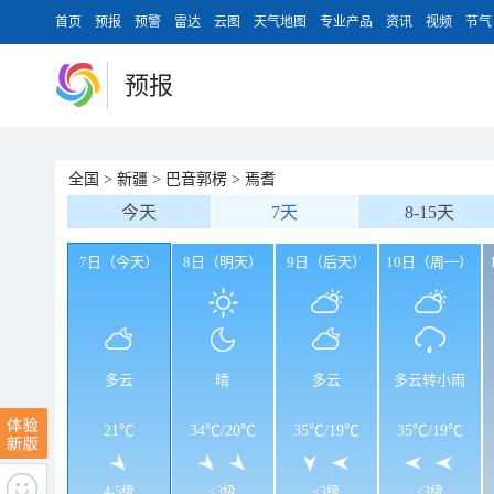
首页
预报
预警
雷达
云图
天气地图
专业产品
资讯
视频
节气
预报
全国
>
新疆
>
巴音郭楞
>
焉耆
今天
7天
8-15天
7日（今天）
8日（明天）
9日（后天）
10日（周一）
多云
晴
多云
多云转小雨
21℃
34℃
/
20℃
35℃
/
19℃
35℃
/
19℃
4-5级
<3级
<3级
<3级