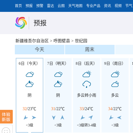
首页
预报
预警
雷达
云图
天气地图
专业产品
资讯
视频
节气
预报
新疆维吾尔自治区
>
呼图壁县
>
世纪园
今天
周末
6日（今天）
7日（明天）
8日（后天）
9日（周日）
阴
阴
多云转小雨
多云
32
/
23℃
31
/
22℃
33
/
24℃
34
/
22℃
<3级
<3级
<3级转3-4级
<3级