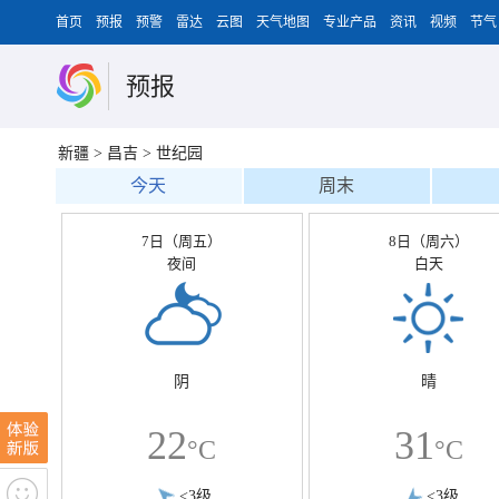
首页
预报
预警
雷达
云图
天气地图
专业产品
资讯
视频
节气
预报
新疆
>
昌吉
>
世纪园
今天
周末
7日（周五）
8日（周六）
夜间
白天
阴
晴
22
31
°C
°C
<3级
<3级