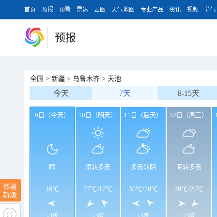
首页
预报
预警
雷达
云图
天气地图
专业产品
资讯
视频
节气
预报
全国
>
新疆
>
乌鲁木齐
>
天池
今天
7天
8-15天
9日（今天）
10日（明天）
11日（后天）
12日（周三）
晴
晴转多云
多云转阴
阴转多云
16℃
27℃
/
17℃
30℃
/
20℃
30℃
/
20℃
<3级
<3级
<3级
<3级