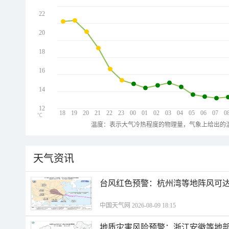
22
20
18
16
14
12
18
19
20
21
22
23
00
01
02
03
04
05
06
07
0
℃
温度：表示大气冷热程度的物理量，气象上给出的温
天气资讯
​台风红色预警：杭州湾等地阵风可达1
中国天气网 2026-08-09 18:15
地质灾害风险预警：浙江安徽等地