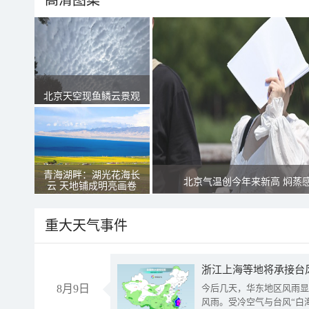
高清图集
北京天空现鱼鳞云景观
青海湖畔：湖光花海长
北京气温创今年来新高 焖蒸
云 天地铺成明亮画卷
重大天气事件
浙江上海等地将承接台风
8月9日
今后几天，华东地区风雨显
风雨。受冷空气与台风“白