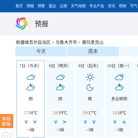
首页
预报
预警
雷达
云图
天气地图
专业产品
资讯
视频
节气
预报
新疆维吾尔自治区
>
乌鲁木齐市
>
雅玛里克山
今天
周末
7日（今天）
8日（明天）
9日（后天）
10日（周一）
阴
阴
晴
多云转阴
27
/
18℃
28
/
19℃
30
/
17℃
32
/
18℃
<3级
<3级
<3级
<3级