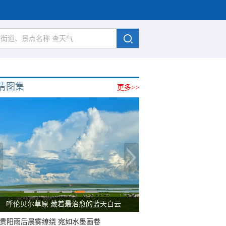
清图集
更多>>
呼伦贝尔草原 藏着最治愈的蓝天白云
贵阳雨后晨雾缭绕 宛如水墨画卷