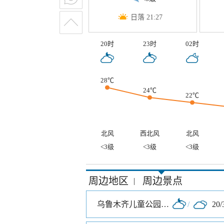
日落 21:27
20时
23时
02时
28℃
24℃
22℃
北风
西北风
北风
<3级
<3级
<3级
周边地区
周边景点
|
乌鲁木齐儿童公园北门
/
20/