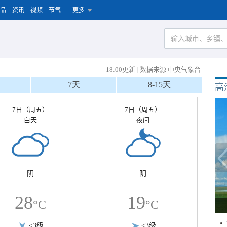
品
资讯
视频
节气
更多
18:00更新
|
数据来源 中央气象台
7天
8-15天
高
7日（周五）
7日（周五）
白天
夜间
阴
阴
28
19
°C
°C
<3级
<3级