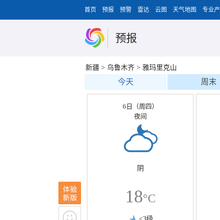
首页
预报
预警
雷达
云图
天气地图
专业产
预报
新疆
>
乌鲁木齐
>
雅玛里克山
今天
周末
6日（周四）
夜间
阴
18
°C
<3级