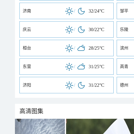
/
32/24°C
济南
邹平
/
30/22°C
庆云
乐陵
/
28/25°C
桓台
滨州
/
31/25°C
东营
高青
/
31/22°C
济阳
德州
高清图集