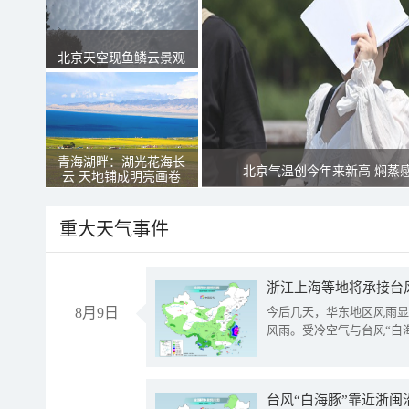
北京天空现鱼鳞云景观
青海湖畔：湖光花海长
北京气温创今年来新高 焖蒸
云 天地铺成明亮画卷
重大天气事件
浙江上海等地将承接台风
8月9日
今后几天，华东地区风雨显
风雨。受冷空气与台风“白
台风“白海豚”靠近浙闽