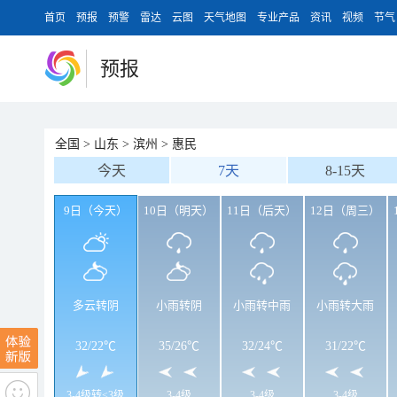
首页
预报
预警
雷达
云图
天气地图
专业产品
资讯
视频
节气
预报
全国
>
山东
>
滨州
>
惠民
今天
7天
8-15天
9日（今天）
10日（明天）
11日（后天）
12日（周三）
多云转阴
小雨转阴
小雨转中雨
小雨转大雨
32
/
22℃
35
/
26℃
32
/
24℃
31
/
22℃
3-4级转<3级
3-4级
3-4级
3-4级