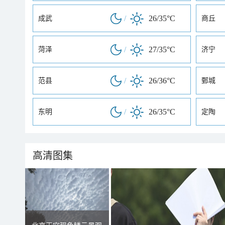
/
26/35°C
成武
商丘
/
27/35°C
菏泽
济宁
/
26/36°C
范县
鄄城
/
26/35°C
东明
定陶
高清图集