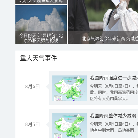
北京天空现鱼鳞云景观
今日份天空“显眼包” 北
北京气温创今年来新高 焖蒸
京浓积云强势抢镜
重大天气事件
8月6日
今明天（8月6日至7日）
散。同时，我国高温范围较
区将有大范围桑拿天。
我国降雨整体减少减弱
8月5日
今明天（8月5日至6日）
地有中到大雨，局地暴雨，