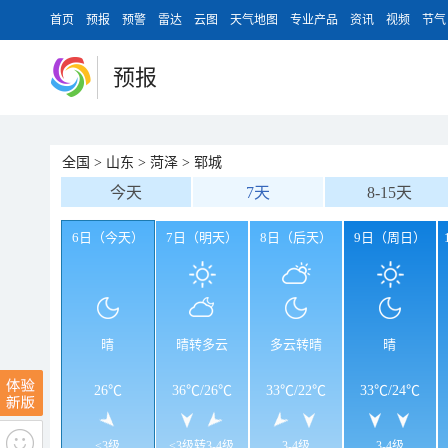
首页
预报
预警
雷达
云图
天气地图
专业产品
资讯
视频
节气
预报
全国
>
山东
>
菏泽
>
郓城
今天
7天
8-15天
6日（今天）
7日（明天）
8日（后天）
9日（周日）
晴
晴转多云
多云转晴
晴
26℃
36℃
/
26℃
33℃
/
22℃
33℃
/
24℃
<3级
<3级转3-4级
3-4级
3-4级