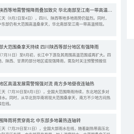
四川陕西等地需警惕降雨叠加致灾 华北南部至江南一带高温频现
三天（8月2日至4日），四川、陕西等地多地雨势仍猛烈。同时，
中东部仍有大范围高温桑拿天，华北南部至江南一带高温频现。
部大范围桑拿天持续 四川陕西等部分地区有强降雨
（7月31日）至8月初，长江中下游及其周围高温范围或再扩大。四
地、陕西、甘肃的部分地区或现强降雨，需及时关注预警预报信
地区高温发展需警惕强对流 南方多地昼夜连轴热
三天（7月30日至8月1日），全国大范围降雨持续，东北地区多对
降水。同时，从华北到华南将现大范围桑拿天，南方不少地方闷热
候在线。
围降雨将贯穿南北 中东部多地暑热连轴转
三天（7月29日至31日），全国大部雨水在线，随着副热带高压北