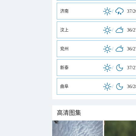
/
37/
济南
/
36/
汶上
/
36/
兖州
/
37/
新泰
/
36/
曲阜
高清图集