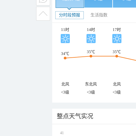
分时段预报
生活指数
11时
14时
17时
35℃
35℃
34℃
北风
东北风
北风
<3级
<3级
<3级
整点天气实况
41