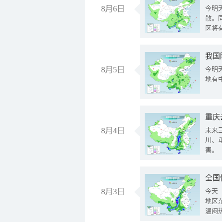
8月6日
今明
散。
区将
我国
8月5日
今明
地有
重庆
8月4日
未来
川、
害。
全国
8月3日
今天
地区
温闷