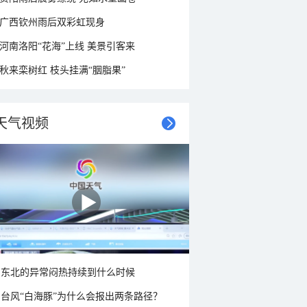
广西钦州雨后双彩虹现身
河南洛阳“花海”上线 美景引客来
秋来栾树红 枝头挂满“胭脂果”
天气视频
东北的异常闷热持续到什么时候
台风“白海豚”为什么会报出两条路径？