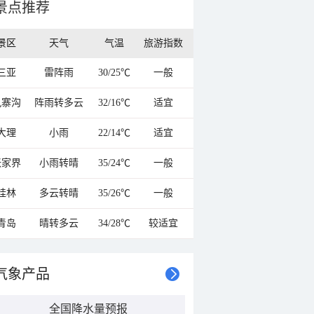
景点推荐
景区
天气
气温
旅游指数
三亚
雷阵雨
30/25℃
一般
九寨沟
阵雨转多云
32/16℃
适宜
大理
小雨
22/14℃
适宜
张家界
小雨转晴
35/24℃
一般
桂林
多云转晴
35/26℃
一般
青岛
晴转多云
34/28℃
较适宜
气象产品
全国降水量预报