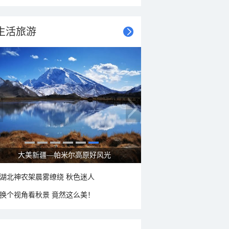
生活旅游
大美新疆—帕米尔高原好风光
湖北神农架晨雾缭绕 秋色迷人
换个视角看秋景 竟然这么美！