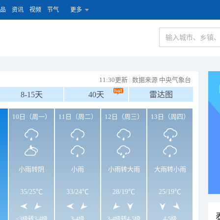
品
资讯
视频
节气
更多
11:30更新
|
数据来源 中央气象台
8-15天
40天
雷达图
）
10日（周一）
11日（周二）
12日（周三）
13日（周四）
小雨转阴
小雨
小雨转大雨
大雨转小雨
35
/
25℃
33
/
24℃
28
/
19℃
25
/
19℃
<3级转3-4级
3-4级
3-4级转4-5级
4-5级