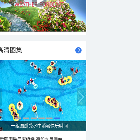
高清图集
一组图感受水中消暑快乐瞬间
贵阳雨后晨雾缭绕 宛如水墨画卷