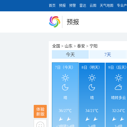
首页
预报
预警
雷达
云图
天气地图
专业产
预报
全国
>
山东
>
泰安
>
宁阳
今天
7天
7日（今天）
8日（明天）
9日（后天
晴
晴
晴转多云
36
/
27℃
34
/
21℃
32
/
24℃
<3级转3-4级
3-4级
3-4级