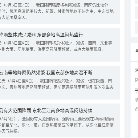
天（8月6日至7日），我国降雨强度将有所减弱，雨区仍比较分
同时，我国高温范围较大，新疆、甘肃等地以干热为主，中东部地
有大范围桑拿天。
降雨整体减少减弱 东部多地高温闷热盛行
天（8月5日至6日），我国降雨将总体减少、减弱，西南、东北等
中到大雨，局地暴雨，海南岛强降雨频繁，或有大暴雨现身。
云南等地降雨仍然频繁 我国东部多地高温不断
拨
三天（8月4日至6日），我国降雨逐步减少、减弱，但在陕西、四
重庆、贵州等地仍然降雨频繁，需防范连续降雨可能引发的次生灾
仍有大范围降雨 东北至江南多地高温闷热持续
（8月3日），全国仍有大范围降雨，强降雨主要出现在华南和西南
东部至华北、东北一带。在副热带高压的掌控下，从东北至江南高
热天气持续。