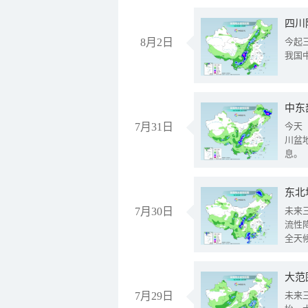
8月2日
今起
我国
中东
7月31日
今天
川盆
息。
东北
7月30日
未来
流性
全天
大范
7月29日
未来