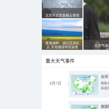
北京天空现鱼鳞云景观
青海湖畔：湖光花海长
北京气温
云 天地铺成明亮画卷
重大天气事件
台风
8月7日
随着
高温