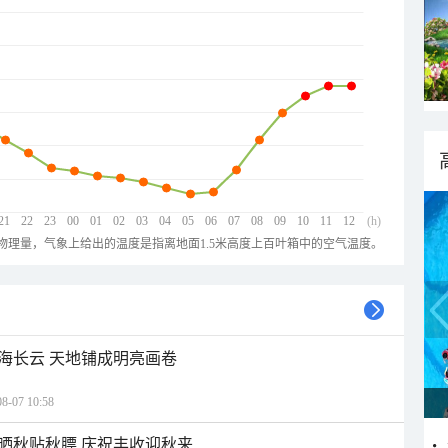
21
22
23
00
01
02
03
04
05
06
07
08
09
10
11
12
(h)
物理量，气象上给出的温度是指离地面1.5米高度上百叶箱中的空气温度。
海长云 天地铺成明亮画卷
07 10:58
晒秋贴秋膘 庆祝丰收迎秋来