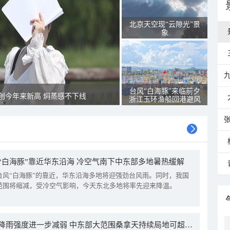
北京天空现“云隙光”景
象
台风“白海豚”来临前夕
创今年来新高 焖蒸感不下线
浙江玉环渔船回港避风
“白海豚”靠近华东沿海 冷空气南下中东部多地暑热缓解
台风“白海豚”的靠近，华东沿海多地将迎强劲台风雨。同时，我国
范围将缩减，受冷空气影响，今天东北多地将率先迎来降温。
我国降雨强度进一步减弱 中东部大范围桑拿天持续局地可超38℃