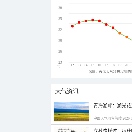
38
35
32
29
26
23
12
13
14
15
16
17
18
19
20
℃
温度：表示大气冷热程度的
天气资讯
青海湖畔：湖光花
中国天气网青海站 2026-08-
立秋这样过：啃秋