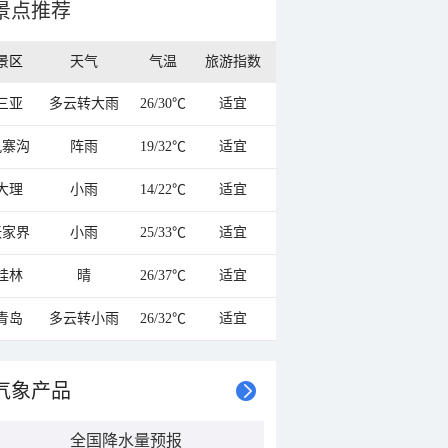
景点推荐
景区
天气
气温
旅游指数
三亚
多云转大雨
26/30℃
适宜
九寨沟
阵雨
19/32℃
适宜
大理
小雨
14/22℃
适宜
张家界
小雨
25/33℃
适宜
桂林
晴
26/37℃
适宜
青岛
多云转小雨
26/32℃
适宜
气象产品
全国降水量预报