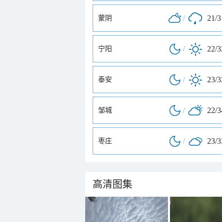
/
21/
蒙阴
/
22/
宁阳
/
23/
泰安
/
22/
邹城
/
23/
枣庄
高清图集