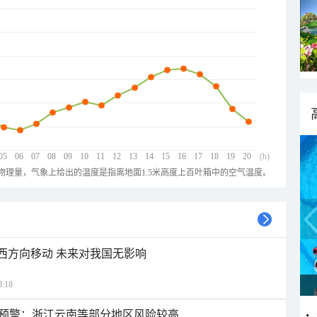
05
06
07
08
09
10
11
12
13
14
15
16
17
18
19
20
(h)
物理量，气象上给出的温度是指离地面1.5米高度上百叶箱中的空气温度。
偏西方向移动 未来对我国无影响
:18
预警：浙江云南等部分地区风险较高