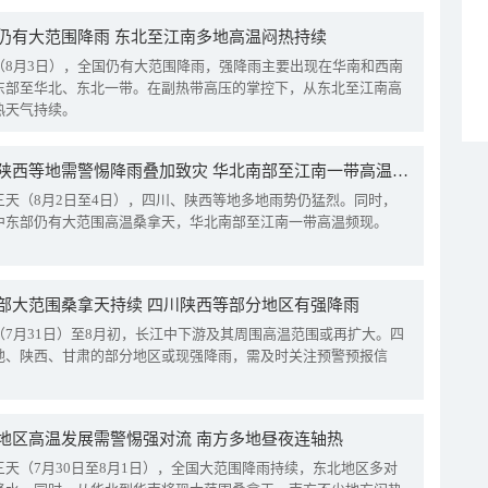
仍有大范围降雨 东北至江南多地高温闷热持续
（8月3日），全国仍有大范围降雨，强降雨主要出现在华南和西南
东部至华北、东北一带。在副热带高压的掌控下，从东北至江南高
热天气持续。
四川陕西等地需警惕降雨叠加致灾 华北南部至江南一带高温频现
三天（8月2日至4日），四川、陕西等地多地雨势仍猛烈。同时，
中东部仍有大范围高温桑拿天，华北南部至江南一带高温频现。
部大范围桑拿天持续 四川陕西等部分地区有强降雨
（7月31日）至8月初，长江中下游及其周围高温范围或再扩大。四
地、陕西、甘肃的部分地区或现强降雨，需及时关注预警预报信
地区高温发展需警惕强对流 南方多地昼夜连轴热
三天（7月30日至8月1日），全国大范围降雨持续，东北地区多对