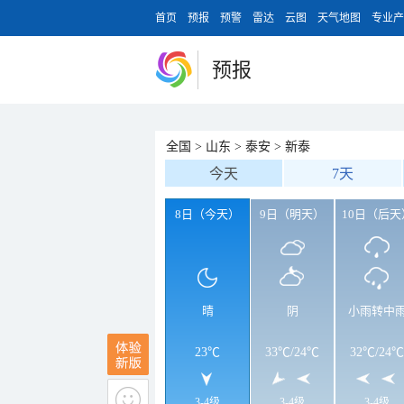
首页
预报
预警
雷达
云图
天气地图
专业产
预报
全国
>
山东
>
泰安
>
新泰
今天
7天
8日（今天）
9日（明天）
10日（后天
晴
阴
小雨转中
23℃
33℃
/
24℃
32℃
/
24℃
3-4级
3-4级
3-4级