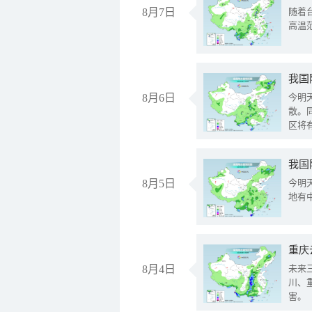
8月7日
随着
高温
8月6日
今明
散。
区将
我国
8月5日
今明
地有
重庆
8月4日
未来
川、
害。