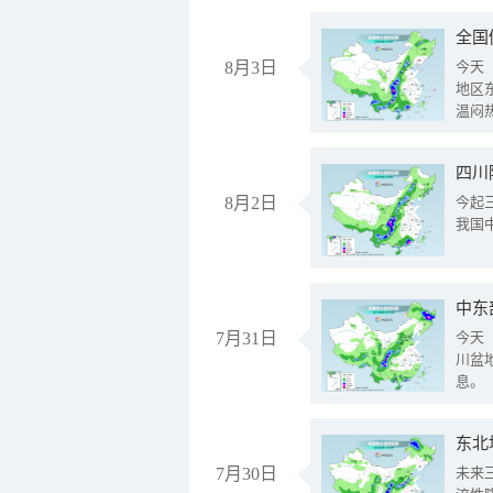
全国
8月3日
今天
地区
温闷
8月2日
今起
我国
中东
7月31日
今天
川盆
息。
东北
7月30日
未来