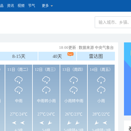
品
资讯
视频
节气
更多
18:00更新
|
数据来源 中央气象台
8-15天
40天
雷达图
）
11日（周二）
12日（周三）
13日（周四）
14日（周五）
雨
中雨
中雨转小雨
小雨转中雨
小雨
27℃
/
24℃
27℃
/
24℃
26℃
/
23℃
28℃
/
22℃
4-5级
5-6级
5-6级转4-5级
3-4级转<3级