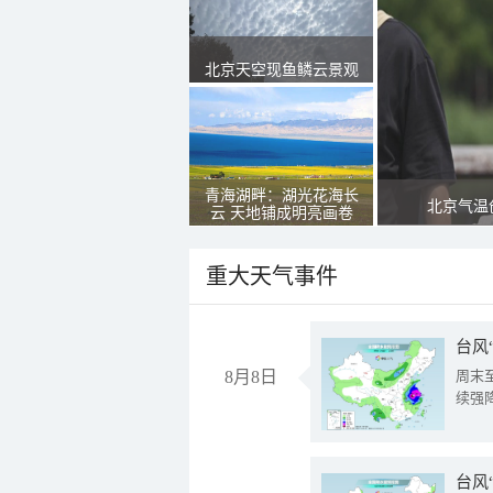
北京天空现鱼鳞云景观
青海湖畔：湖光花海长
北京气温
云 天地铺成明亮画卷
重大天气事件
台风
8月8日
周末
续强
台风