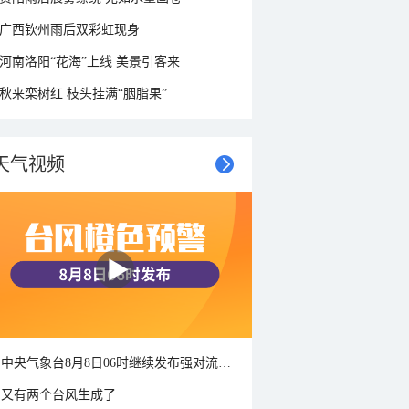
广西钦州雨后双彩虹现身
河南洛阳“花海”上线 美景引客来
秋来栾树红 枝头挂满“胭脂果”
天气视频
中央气象台8月8日06时继续发布强对流天气蓝色预警
又有两个台风生成了