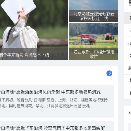
北京彩虹云隙光七彩云
浓积云接连上线
江西永新：中稻开镰抢
创今年来新高 焖蒸感不下线
收忙
“白海豚”靠近浙闽沿海风雨渐起 中东部多地暑热消减
至下周初，随着台风“白海豚”靠近，上海、浙江、福建等地将现持
降雨。同时暑热消减，华北、江南多地将退出高温行列。
“白海豚”靠近华东沿海 冷空气南下中东部多地暑热缓解