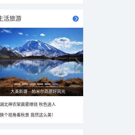
生活旅游
大美新疆—帕米尔高原好风光
湖北神农架晨雾缭绕 秋色迷人
换个视角看秋景 竟然这么美！