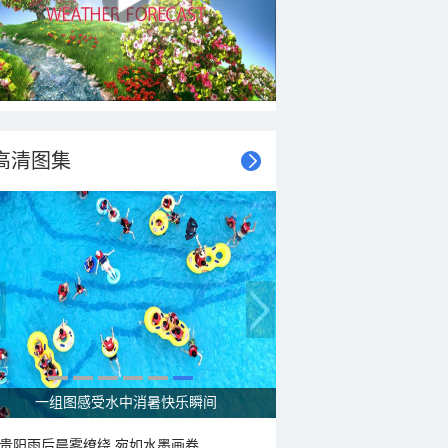
高清图集
一组图感受水中消暑快乐瞬间
贵阳雨后晨雾缭绕 宛如水墨画卷