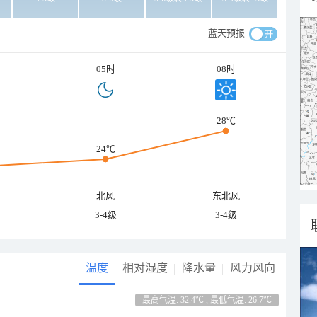
蓝天预报
05时
08时
28℃
24℃
北风
东北风
3-4级
3-4级
温度
相对湿度
降水量
风力风向
最高气温: 32.4℃ , 最低气温: 26.7℃