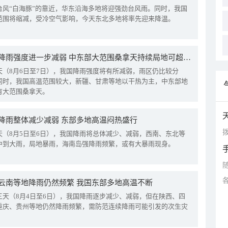
台风“白海豚”的靠近，华东沿海多地将迎强劲台风雨。同时，我国
范围将缩减，受冷空气影响，今天东北多地将率先迎来降温。
我国降雨强度进一步减弱 中东部大范围桑拿天持续局地可超38℃
天（8月6日至7日），我国降雨强度将有所减弱，雨区仍比较分
同时，我国高温范围较大，新疆、甘肃等地以干热为主，中东部地
有大范围桑拿天。
降雨整体减少减弱 东部多地高温闷热盛行
拨
天（8月5日至6日），我国降雨将总体减少、减弱，西南、东北等
中到大雨，局地暴雨，海南岛强降雨频繁，或有大暴雨现身。
云南等地降雨仍然频繁 我国东部多地高温不断
三天（8月4日至6日），我国降雨逐步减少、减弱，但在陕西、四
重庆、贵州等地仍然降雨频繁，需防范连续降雨可能引发的次生灾