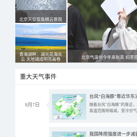
北京天空现鱼鳞云景观
青海湖畔：湖光花海长
北京气温创今年来新高 焖蒸
云 天地铺成明亮画卷
重大天气事件
台风“白海豚”靠近华东
8月7日
随着台风“白海豚”的靠近
高温范围将缩减，受冷空气