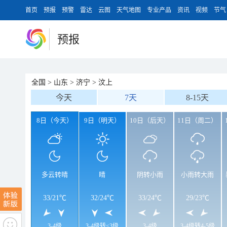
首页
预报
预警
雷达
云图
天气地图
专业产品
资讯
视频
节气
预报
全国
>
山东
>
济宁
>
汶上
今天
7天
8-15天
8日（今天）
9日（明天）
10日（后天）
11日（周二）
多云转晴
晴
阴转小雨
小雨转大雨
33
/
21℃
32
/
24℃
33
/
24℃
29
/
23℃
3-4级
3-4级转<3级
3-4级
3-4级转4-5级