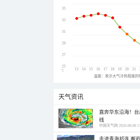
35
33
31
29
27
25
13
14
15
16
17
18
19
20
21
℃
温度：表示大气冷热程度的
天气资讯
直奔华东沿海！台
线
中国天气网 2026-08-06 11
走进青海祁连 邂