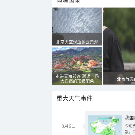
高清图集
北京天空现鱼鳞云景观
走进青海祁连 邂逅一场
北京气温
大自然的顶级配色
重大天气事件
8月6日
今明
散。