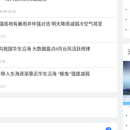
06 10:26
强局地有暴雨并伴强对流 明天降雨减弱冷空气将至
:15
趋向我国华东沿海 大数据盘点8月台风活跃规律
:30
将移入东海逐渐靠近华东沿海 “鲸鱼”强度减弱
:15