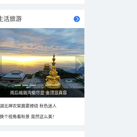
生活旅游
秋意浓 蓝天映衬下的哈尔滨伏尔加庄园
湖北神农架晨雾缭绕 秋色迷人
换个视角看秋景 竟然这么美！