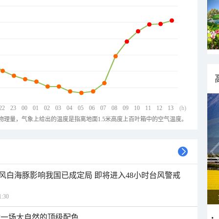
22
23
00
01
02
03
04
05
06
07
08
09
10
11
12
13
(h)
物理量，气象上给出的温度是指离地面1.5米高度上百叶箱中的空气温度。
风白海豚影响我国已成定局 即将进入48小时台风警戒
:30
逅一场大自然的顶级配色