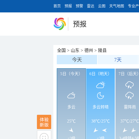
首页
预报
预警
雷达
云图
天气地图
专业产
预报
全国
>
山东
>
德州
>
陵县
今天
7天
5日（今天）
6日（明天）
7日（后天
多云
多云转晴
雷阵雨
25℃
38℃
/
25℃
37℃
/
27℃
<3级
<3级
3-4级转4-5