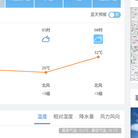
蓝天预报
05时
08时
32℃
26℃
北风
北风
<3级
<3级
温度
相对湿度
降水量
风力风向
最高气温: 35.2℃ , 最低气温: 26.3℃