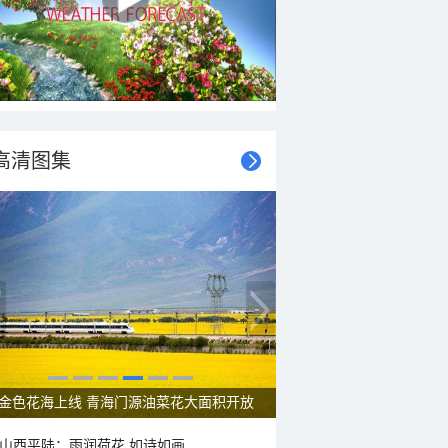
高清图集
呼伦贝尔草原 藏着最治愈的蓝天白云
山西平陆：雨润荷花 如诗如画