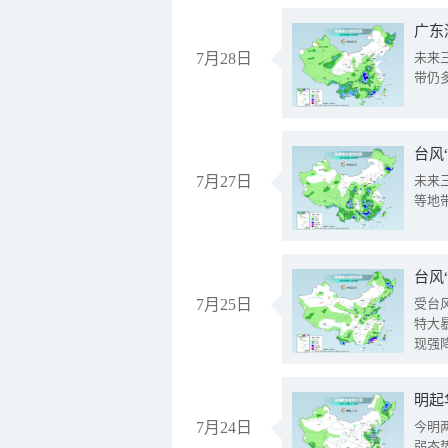
广东
7月28日
未来
带仍
台风
7月27日
未来
等地
台风
7月25日
受台
特大
现强
明起
7月24日
今明
弱态