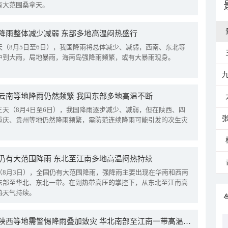
有大范围桑拿天。
降雨整体减少减弱 东部多地高温闷热盛行
天（8月5日至6日），我国降雨将总体减少、减弱，西南、东北等
中到大雨，局地暴雨，海南岛强降雨频繁，或有大暴雨现身。
云南等地降雨仍然频繁 我国东部多地高温不断
三天（8月4日至6日），我国降雨逐步减少、减弱，但在陕西、四
重庆、贵州等地仍然降雨频繁，需防范连续降雨可能引发的次生灾
仍有大范围降雨 东北至江南多地高温闷热持续
（8月3日），全国仍有大范围降雨，强降雨主要出现在华南和西南
东部至华北、东北一带。在副热带高压的掌控下，从东北至江南高
热天气持续。
四川陕西等地需警惕降雨叠加致灾 华北南部至江南一带高温频现