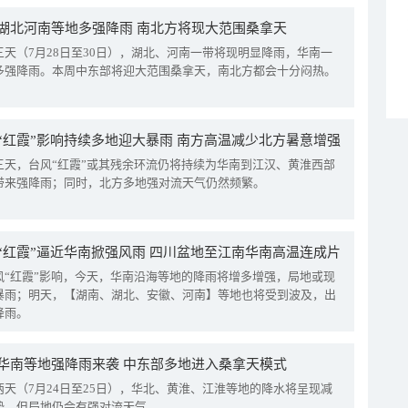
湖北河南等地多强降雨 南北方将现大范围桑拿天
三天（7月28日至30日），湖北、河南一带将现明显降雨，华南一
多强降雨。本周中东部将迎大范围桑拿天，南北方都会十分闷热。
“红霞”影响持续多地迎大暴雨 南方高温减少北方暑意增强
三天，台风“红霞”或其残余环流仍将持续为华南到江汉、黄淮西部
带来强降雨；同时，北方多地强对流天气仍然频繁。
“红霞”逼近华南掀强风雨 四川盆地至江南华南高温连成片
风“红霞”影响，今天，华南沿海等地的降雨将增多增强，局地或现
暴雨；明天，【湖南、湖北、安徽、河南】等地也将受到波及，出
降雨。
华南等地强降雨来袭 中东部多地进入桑拿天模式
两天（7月24日至25日），华北、黄淮、江淮等地的降水将呈现减
势，但局地仍会有强对流天气。