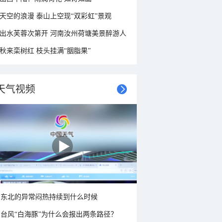
天空的浪漫 泰山上空现“双彩虹”景观
出水芙蓉次第开 河南汝州荷塘美景醉游人
秋来栾树红 枝头挂满“胭脂果”
天气视频
东北的异常闷热持续到什么时候
台风“白海豚”为什么会报出两条路径？