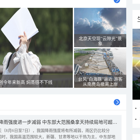
北京天空现“云隙光”景
象
台风“白海豚”逼近 游客
创今年来新高 焖蒸感不下线
从南麂岛撤离上岸
我国降雨强度进一步减弱 中东部大范围桑拿天持续局地可超38℃
天（8月6日至7日），我国降雨强度将有所减弱，雨区仍比较分
同时，我国高温范围较大，新疆、甘肃等地以干热为主，中东部地