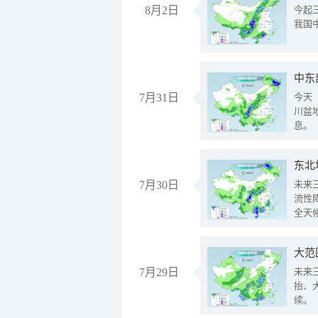
8月2日
今起
我国
中东
7月31日
今天
川盆
息。
东北
7月30日
未来
流性
全天
大范
7月29日
未来
抬、
续。