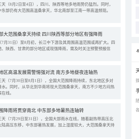
三天（8月2日至4日），四川、陕西等地多地雨势仍猛烈。同时，
中东部仍有大范围高温桑拿天，华北南部至江南一带高温频现。
部大范围桑拿天持续 四川陕西等部分地区有强降雨
（7月31日）至8月初，长江中下游及其周围高温范围或再扩大。四
地、陕西、甘肃的部分地区或现强降雨，需及时关注预警预报信
地区高温发展需警惕强对流 南方多地昼夜连轴热
拨
三天（7月30日至8月1日），全国大范围降雨持续，东北地区多对
降水。同时，从华北到华南将现大范围桑拿天，南方不少地方闷热
候在线。
围降雨将贯穿南北 中东部多地暑热连轴转
三天（7月29日至31日），全国大部雨水在线，随着副热带高压北
大陆高压东移，中东部暑热发展，加上湿度较大，大范围桑拿天持