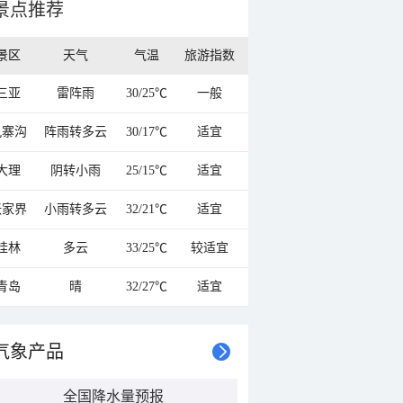
景点推荐
景区
天气
气温
旅游指数
三亚
雷阵雨
30/25℃
一般
九寨沟
阵雨转多云
30/17℃
适宜
大理
阴转小雨
25/15℃
适宜
张家界
小雨转多云
32/21℃
适宜
桂林
多云
33/25℃
较适宜
青岛
晴
32/27℃
适宜
气象产品
全国降水量预报