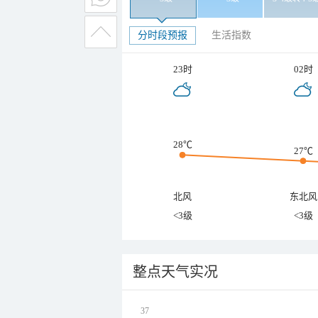
分时段预报
生活指数
23时
02时
28℃
27℃
北风
东北风
<3级
<3级
整点天气实况
37