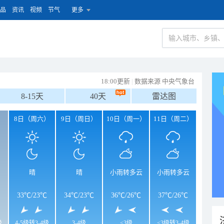
品
资讯
视频
节气
更多
18:00更新
|
数据来源 中央气象台
8-15天
40天
雷达图
）
8日（周六）
9日（周日）
10日（周一）
11日（周二）
晴
晴
小雨转多云
小雨转多云
33℃
/
23℃
34℃
/
23℃
36℃
/
26℃
37℃
/
26℃
级
4-5级转3-4级
3-4级
<3级
<3级转3-4级