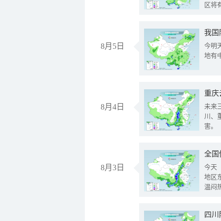
区将
我国
8月5日
今明
地有
重庆
8月4日
未来
川、
害。
全国
8月3日
今天
地区
温闷