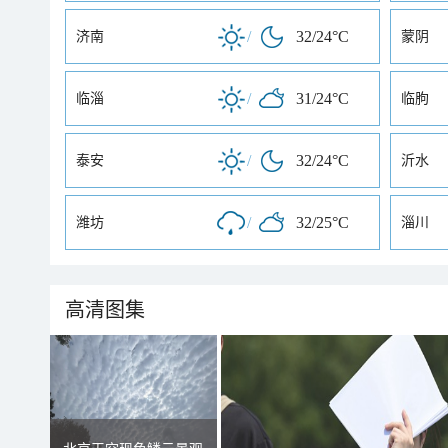
/
32/24°C
济南
蒙阴
/
31/24°C
临淄
临朐
/
32/24°C
泰安
沂水
/
32/25°C
潍坊
淄川
高清图集