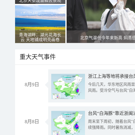
北京天空现鱼鳞云景观
青海湖畔：湖光花海长
北京气温创今年来新高 焖蒸
云 天地铺成明亮画卷
重大天气事件
浙江上海等地将承接台风
8月9日
今后几天，华东地区风雨显
风雨。受冷空气与台风“白
台风“白海豚”靠近浙闽
8月8日
周末至下周初，随着台风“
续强降雨。同时暑热消减，