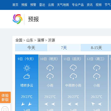
首页
预报
预警
雷达
云图
天气地图
专业产品
资讯
视频
节气
预报
全国
>
山东
>
淄博
>
沂源
今天
7天
8-15天
9日（今天）
10日（明天）
11日（后天）
12日（周三）
晴转多云
小雨
中雨转小雨
小雨
29
/
23℃
29
/
23℃
26
/
23℃
26
/
22℃
3-4级
3-4级
3-4级
3-4级