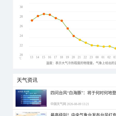
30
28
26
24
22
20
13
14
15
16
17
18
19
20
21
22
23
00
01
02
0
℃
温度：表示大气冷热程度的物理量，气象上给出的温
天气资讯
四问台风“白海豚”：将于何时何地
中国天气网 2026-08-09 13:21
最高级别！中央气象台发布台风红色