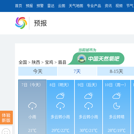
首页
预报
预警
雷达
云图
天气地图
专业产品
资讯
视频
节气
预报
全国
>
陕西
>
宝鸡
>
眉县
今天
7天
8-15天
7日（今天）
8日（明天）
9日（后天）
10日（周一）
小雨
多云转小雨
多云转小雨
多云转晴
21℃
29℃
/
22℃
30℃
/
21℃
28℃
/
19℃