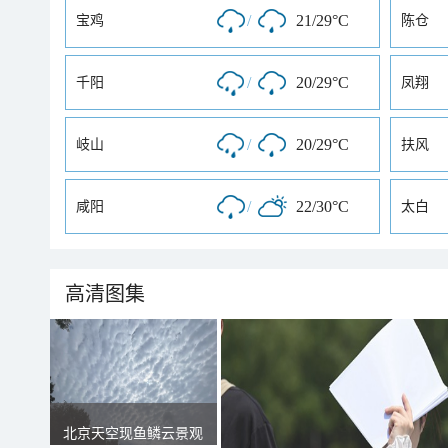
/
21/29°C
宝鸡
陈仓
/
20/29°C
千阳
凤翔
/
20/29°C
岐山
扶风
/
22/30°C
咸阳
太白
高清图集
北京天空现鱼鳞云景观