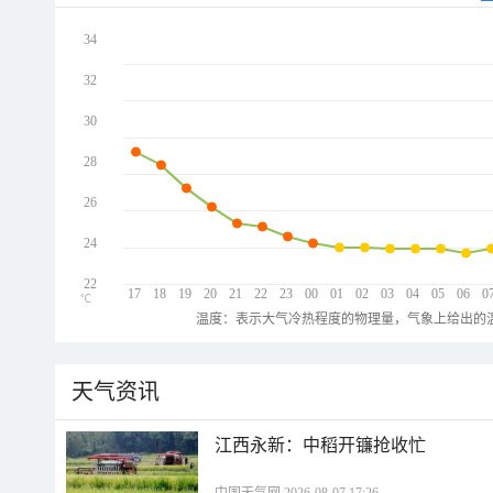
34
32
30
28
26
24
22
17
18
19
20
21
22
23
00
01
02
03
04
05
06
0
℃
温度：表示大气冷热程度的物理量，气象上给出的温
天气资讯
江西永新：中稻开镰抢收忙