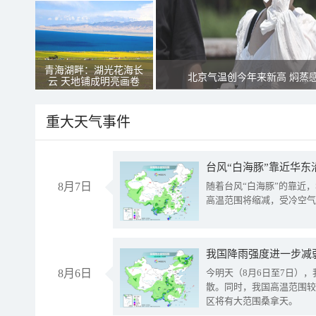
青海湖畔：湖光花海长
北京气温创今年来新高 焖蒸
云 天地铺成明亮画卷
重大天气事件
台风“白海豚”靠近华东
8月7日
随着台风“白海豚”的靠近
高温范围将缩减，受冷空气
8月6日
今明天（8月6日至7日）
散。同时，我国高温范围较
区将有大范围桑拿天。