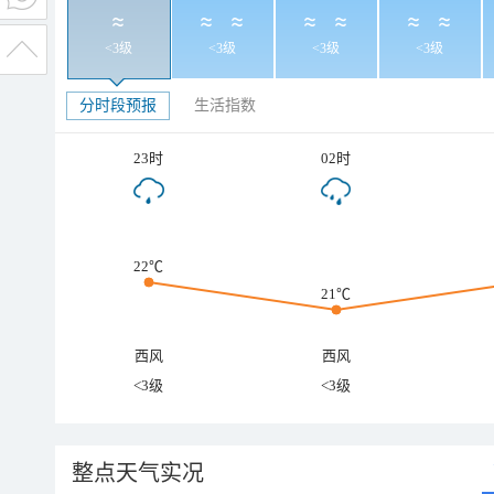
<3级
<3级
<3级
<3级
分时段预报
生活指数
23时
02时
22℃
21℃
西风
西风
<3级
<3级
整点天气实况