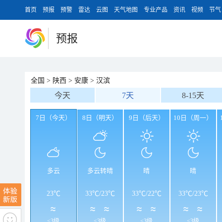
首页
预报
预警
雷达
云图
天气地图
专业产品
资讯
视频
节气
预报
全国
>
陕西
>
安康
>
汉滨
今天
7天
8-15天
7日（今天）
8日（明天）
9日（后天）
10日（周一）
多云
多云转晴
晴
晴
23℃
33℃
/
23℃
33℃
/
22℃
33℃
/
23℃
<3级
<3级
<3级
<3级