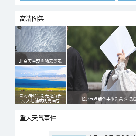
高清图集
北京天空现鱼鳞云景观
青海湖畔：湖光花海长
北京气温创今年来新高 焖蒸
云 天地铺成明亮画卷
重大天气事件