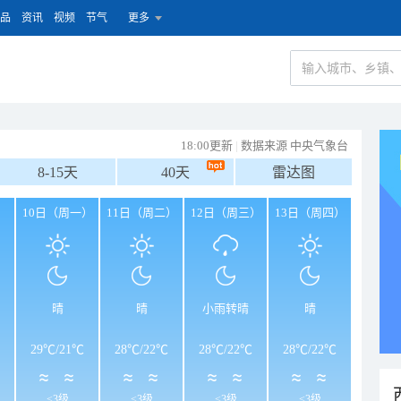
品
资讯
视频
节气
更多
18:00更新
|
数据来源 中央气象台
8-15天
40天
雷达图
）
10日（周一）
11日（周二）
12日（周三）
13日（周四）
晴
晴
小雨转晴
晴
29℃
/
21℃
28℃
/
22℃
28℃
/
22℃
28℃
/
22℃
<3级
<3级
<3级
<3级