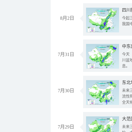
8月2日
今起
我国
中东
7月31日
今天
川盆
息。
东北
7月30日
未来
流性
全天
大范
7月29日
未来