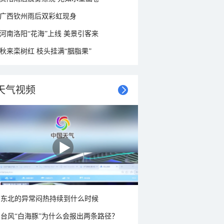
广西钦州雨后双彩虹现身
河南洛阳“花海”上线 美景引客来
秋来栾树红 枝头挂满“胭脂果”
天气视频
东北的异常闷热持续到什么时候
台风“白海豚”为什么会报出两条路径？