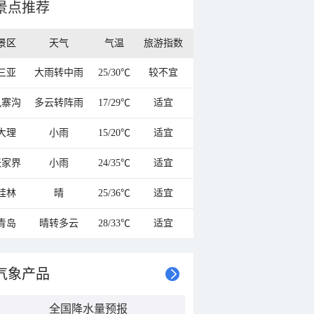
景点推荐
景区
天气
气温
旅游指数
三亚
大雨转中雨
25/30℃
较不宜
九寨沟
多云转阵雨
17/29℃
适宜
大理
小雨
15/20℃
适宜
张家界
小雨
24/35℃
适宜
桂林
晴
25/36℃
适宜
青岛
晴转多云
28/33℃
适宜
气象产品
全国降水量预报