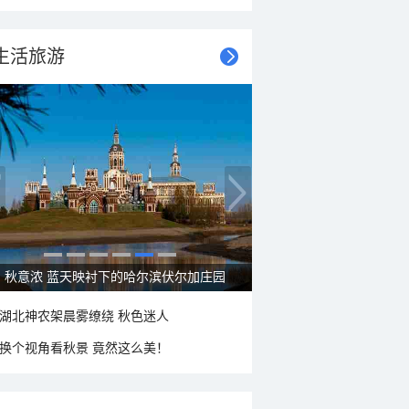
生活旅游
秋意浓 蓝天映衬下的哈尔滨伏尔加庄园
湖北神农架晨雾缭绕 秋色迷人
换个视角看秋景 竟然这么美！