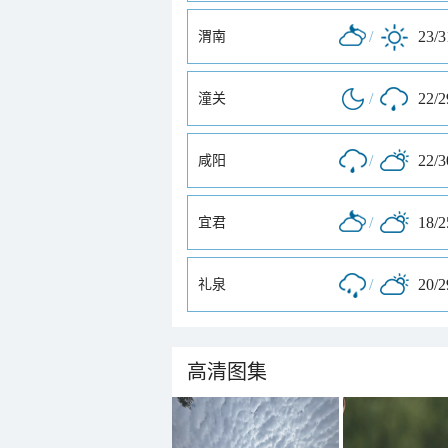
/
23/
渭南
/
22/
潼关
/
22/
咸阳
/
18/
宜君
/
20/
礼泉
高清图集