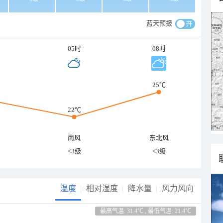
蓝天预报
05时
08时
25℃
22℃
南风
东北风
<3级
<3级
温度
相对湿度
降水量
风力风向
最高气温: 31.4℃ , 最低气温: 21.4℃