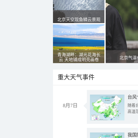
北京天空现鱼鳞云景观
青海湖畔：湖光花海长
北京气温
云 天地铺成明亮画卷
重大天气事件
台风
8月7日
随着
高温