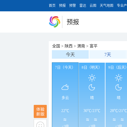
首页
预报
预警
雷达
云图
天气地图
专业产
预报
全国
>
陕西
>
渭南
>
富平
今天
7天
7日（今天）
8日（明天）
9日（后天
多云
晴
晴
22℃
30℃
/
23℃
28℃
/
21℃
<3级
<3级
<3级