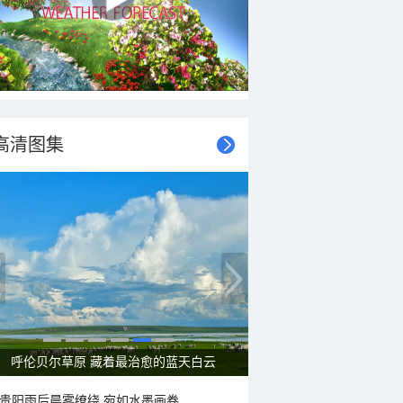
高清图集
呼伦贝尔草原 藏着最治愈的蓝天白云
贵阳雨后晨雾缭绕 宛如水墨画卷