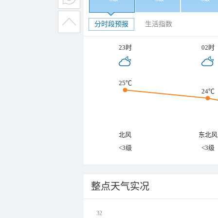
分时段预报
生活指数
23时
02时
25℃
24℃
北风
东北风
<3级
<3级
整点天气实况
32