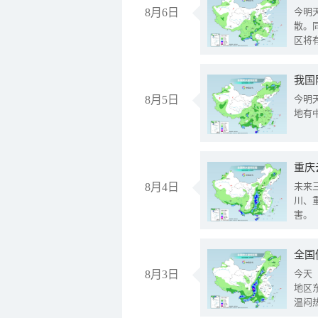
8月6日
今明
散。
区将
我国
8月5日
今明
地有
重庆
8月4日
未来
川、
害。
全国
8月3日
今天
地区
温闷