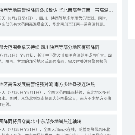
四川陕西等地需警惕降雨叠加致灾 华北南部至江南一带高温频现
三天（8月2日至4日），四川、陕西等地多地雨势仍猛烈。同时，
中东部仍有大范围高温桑拿天，华北南部至江南一带高温频现。
部大范围桑拿天持续 四川陕西等部分地区有强降雨
（7月31日）至8月初，长江中下游及其周围高温范围或再扩大。四
地、陕西、甘肃的部分地区或现强降雨，需及时关注预警预报信
地区高温发展需警惕强对流 南方多地昼夜连轴热
三天（7月30日至8月1日），全国大范围降雨持续，东北地区多对
降水。同时，从华北到华南将现大范围桑拿天，南方不少地方闷热
候在线。
围降雨将贯穿南北 中东部多地暑热连轴转
三天（7月29日至31日），全国大部雨水在线，随着副热带高压北