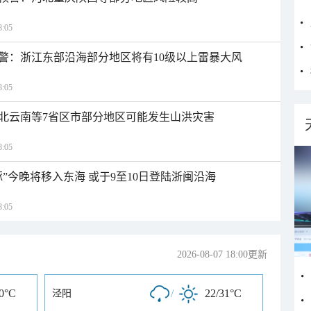
:05
警：浙江东部沿海部分地区将有10级以上雷暴大风
:05
北云南等7省区市部分地区可能发生山洪灾害
:05
”今晚将移入东海 或于9至10日登陆浙闽沿海
:05
2026-08-07 18:00更新
30°C
/
22/31°C
泾阳