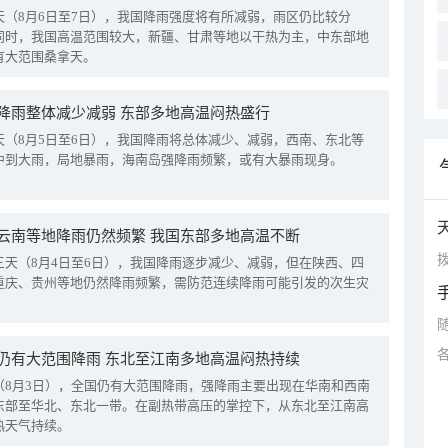
天（8月6日至7日），我国降雨强度将有所减弱，雨区仍比较分
同时，我国高温范围较大，新疆、甘肃等地以干热为主，中东部地
有大范围桑拿天。
降雨整体减少减弱 东部多地高温闷热盛行
天（8月5日至6日），我国降雨将总体减少、减弱，西南、东北等
中到大雨，局地暴雨，海南岛强降雨频繁，或有大暴雨现身。
云南等地降雨仍然频繁 我国东部多地高温不断
拨
三天（8月4日至6日），我国降雨逐步减少、减弱，但在陕西、四
重庆、贵州等地仍然降雨频繁，需防范连续降雨可能引发的次生灾
仍有大范围降雨 东北至江南多地高温闷热持续
（8月3日），全国仍有大范围降雨，强降雨主要出现在华南和西南
东部至华北、东北一带。在副热带高压的掌控下，从东北至江南高
热天气持续。