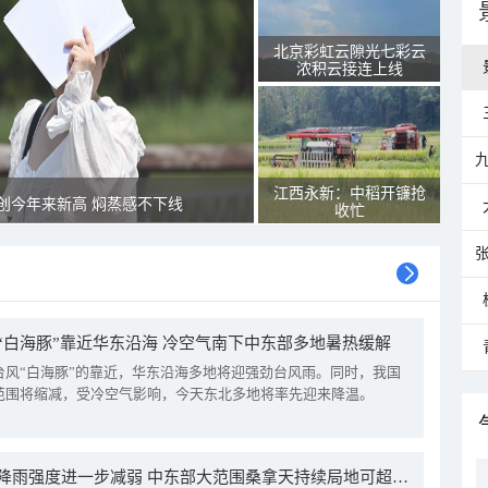
北京彩虹云隙光七彩云
浓积云接连上线
江西永新：中稻开镰抢
创今年来新高 焖蒸感不下线
收忙
“白海豚”靠近华东沿海 冷空气南下中东部多地暑热缓解
台风“白海豚”的靠近，华东沿海多地将迎强劲台风雨。同时，我国
范围将缩减，受冷空气影响，今天东北多地将率先迎来降温。
我国降雨强度进一步减弱 中东部大范围桑拿天持续局地可超38℃