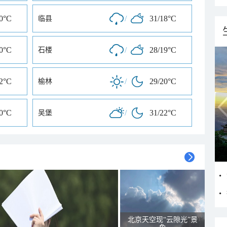
20°C
/
31/18°C
临县
20°C
/
28/19°C
石楼
22°C
/
29/20°C
榆林
20°C
/
31/22°C
吴堡
北京天空现“云隙光”景