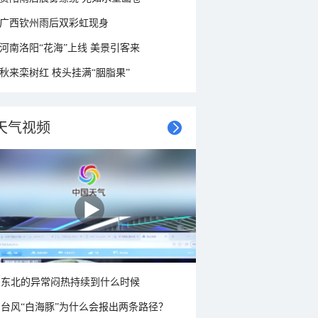
广西钦州雨后双彩虹现身
河南洛阳“花海”上线 美景引客来
秋来栾树红 枝头挂满“胭脂果”
天气视频
东北的异常闷热持续到什么时候
台风“白海豚”为什么会报出两条路径？