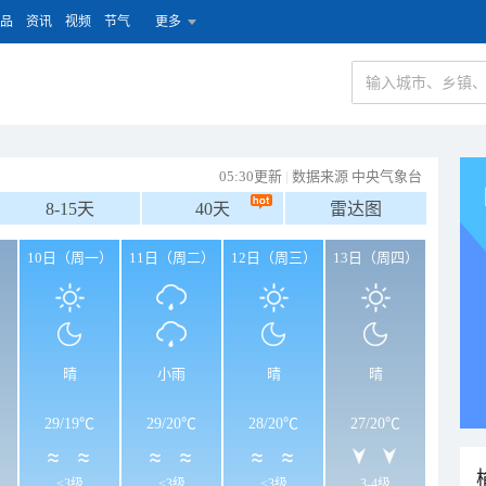
品
资讯
视频
节气
更多
05:30更新
|
数据来源 中央气象台
8-15天
40天
雷达图
）
10日（周一）
11日（周二）
12日（周三）
13日（周四）
晴
小雨
晴
晴
29
/
19℃
29
/
20℃
28
/
20℃
27
/
20℃
<3级
<3级
<3级
3-4级