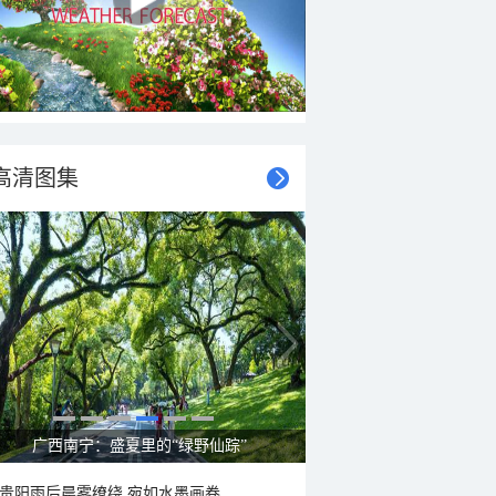
高清图集
呼伦贝尔草原 藏着最治愈的蓝天白云
贵阳雨后晨雾缭绕 宛如水墨画卷