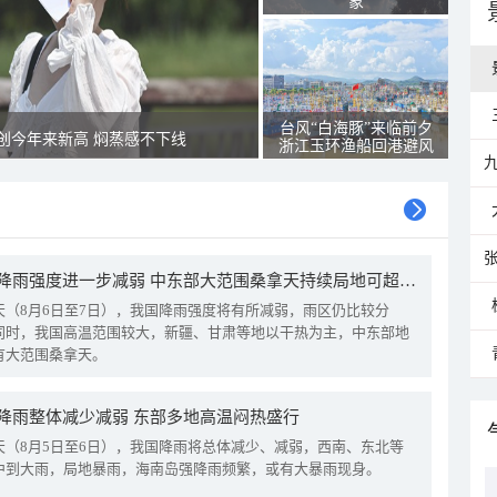
象
台风“白海豚”来临前夕
创今年来新高 焖蒸感不下线
浙江玉环渔船回港避风
我国降雨强度进一步减弱 中东部大范围桑拿天持续局地可超38℃
天（8月6日至7日），我国降雨强度将有所减弱，雨区仍比较分
同时，我国高温范围较大，新疆、甘肃等地以干热为主，中东部地
有大范围桑拿天。
降雨整体减少减弱 东部多地高温闷热盛行
天（8月5日至6日），我国降雨将总体减少、减弱，西南、东北等
中到大雨，局地暴雨，海南岛强降雨频繁，或有大暴雨现身。