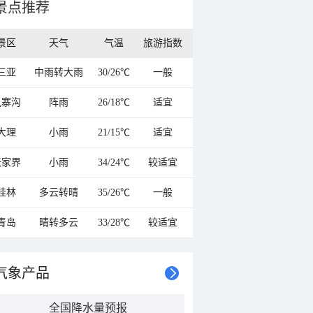
景点推荐
景区
天气
气温
旅游指数
三亚
中雨转大雨
30/26℃
一般
九寨沟
阵雨
26/18℃
适宜
大理
小雨
21/15℃
适宜
张家界
小雨
34/24℃
较适宜
桂林
多云转晴
35/26℃
一般
青岛
晴转多云
33/28℃
较适宜
气象产品
全国降水量预报