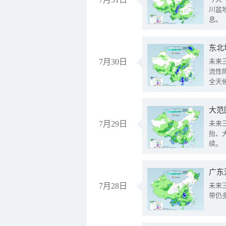
川盆
息。
东北
7月30日
未来
流性
全天
大范
7月29日
未来
抬、
续。
广东
7月28日
未来
带仍