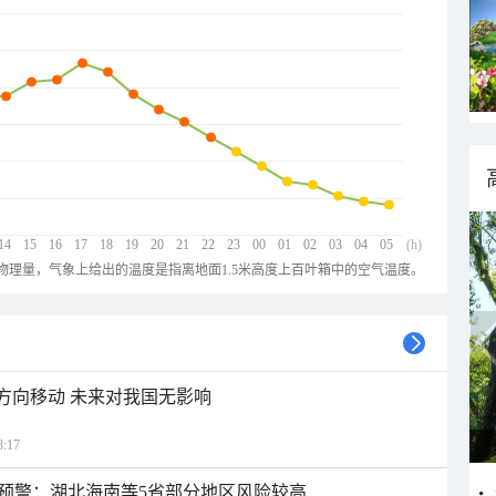
14
15
16
17
18
19
20
21
22
23
00
01
02
03
04
05
(h)
物理量，气象上给出的温度是指离地面1.5米高度上百叶箱中的空气温度。
北方向移动 未来对我国无影响
:17
预警：湖北海南等5省部分地区风险较高