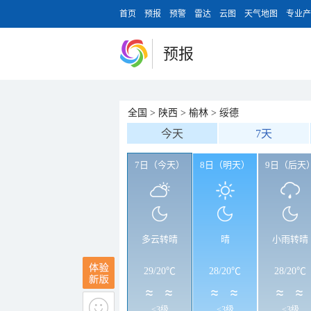
首页
预报
预警
雷达
云图
天气地图
专业产
预报
全国
>
陕西
>
榆林
>
绥德
今天
7天
7日（今天）
8日（明天）
9日（后天
多云转晴
晴
小雨转晴
29
/
20℃
28
/
20℃
28
/
20℃
<3级
<3级
<3级