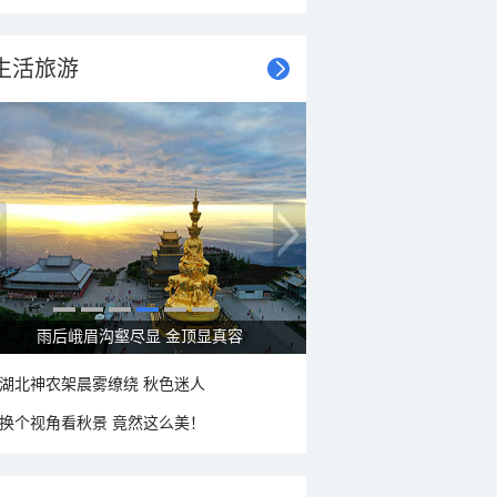
生活旅游
秋意浓 蓝天映衬下的哈尔滨伏尔加庄园
湖北神农架晨雾缭绕 秋色迷人
换个视角看秋景 竟然这么美！