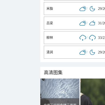
/
29/
米脂
/
31/
吕梁
/
33/
柳林
/
29/
清涧
高清图集