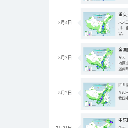
重庆
8月4日
未来
川、
害。
全国
8月3日
今天
地区
温闷
8月2日
今起
我国
中东
7月31日
今天