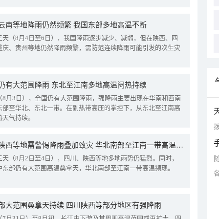
云南等地降雨仍然频繁 我国东部多地高温不断
三天（8月4日至6日），我国降雨逐步减少、减弱，但在陕西、四
重庆、贵州等地仍然降雨频繁，需防范连续降雨可能引发的次生灾
仍有大范围降雨 东北至江南多地高温闷热持续
（8月3日），全国仍有大范围降雨，强降雨主要出现在华南和西南
东部至华北、东北一带。在副热带高压的掌控下，从东北至江南高
热天气持续。
拨
四川陕西等地需警惕降雨叠加致灾 华北南部至江南一带高温频现
三天（8月2日至4日），四川、陕西等地多地雨势仍猛烈。同时，
中东部仍有大范围高温桑拿天，华北南部至江南一带高温频现。
部大范围桑拿天持续 四川陕西等部分地区有强降雨
（7月31日）至8月初，长江中下游及其周围高温范围或再扩大。四