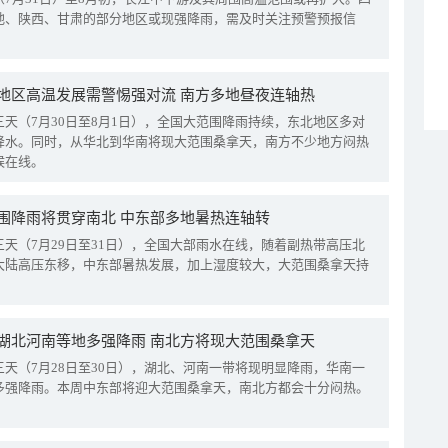
地、陕西、甘肃的部分地区或现强降雨，需及时关注预警预报信
地区高温发展需警惕强对流 南方多地昼夜连轴热
三天（7月30日至8月1日），全国大范围降雨持续，东北地区多对
降水。同时，从华北到华南将现大范围桑拿天，南方不少地方闷热
候在线。
围降雨将贯穿南北 中东部多地暑热连轴转
三天（7月29日至31日），全国大部雨水在线，随着副热带高压北
大陆高压东移，中东部暑热发展，加上湿度较大，大范围桑拿天持
湖北河南等地多强降雨 南北方将现大范围桑拿天
三天（7月28日至30日），湖北、河南一带将现明显降雨，华南一
多强降雨。本周中东部将迎大范围桑拿天，南北方都会十分闷热。