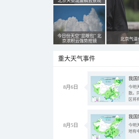
北京天空现鱼鳞云景观
今日份天空“显眼包” 北
北京气温
京浓积云强势抢镜
重大天气事件
8月6日
今明
散。
区将
我国
8月5日
今明
地有