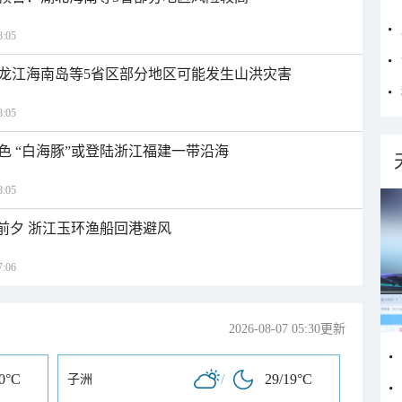
:05
龙江海南岛等5省区部分地区可能发生山洪灾害
:05
色 “白海豚”或登陆浙江福建一带沿海
:05
临前夕 浙江玉环渔船回港避风
:06
2026-08-07 05:30更新
20°C
/
29/19°C
子洲