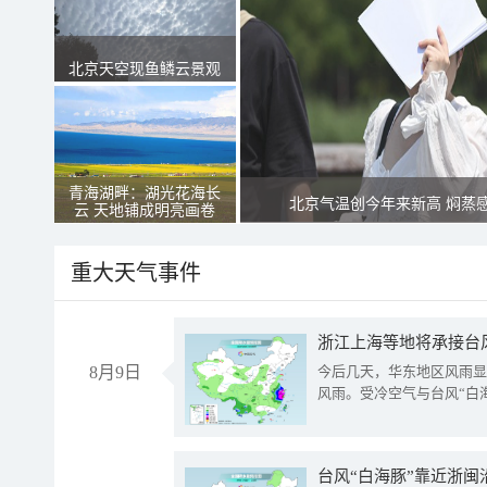
北京天空现鱼鳞云景观
青海湖畔：湖光花海长
北京气温创今年来新高 焖蒸
云 天地铺成明亮画卷
重大天气事件
浙江上海等地将承接台风
8月9日
今后几天，华东地区风雨显
风雨。受冷空气与台风“白
台风“白海豚”靠近浙闽