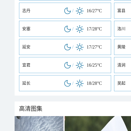
/
16/27°C
志丹
富县
/
17/28°C
安塞
洛川
/
17/27°C
延安
黄陵
/
16/25°C
宜君
清涧
/
18/28°C
延长
吴起
高清图集