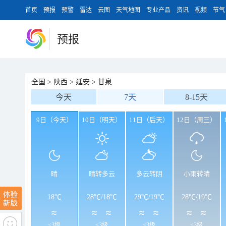
首页
预报
预警
雷达
云图
天气地图
专业产品
资讯
视频
节气
预报
全国
>
陕西
>
延安
>
甘泉
今天
7天
8-15天
9日（今天）
10日（明天）
11日（后天）
12日（周三）
晴
晴转多云
多云转阴
小雨转晴
18℃
28℃
/
18℃
29℃
/
19℃
28℃
/
19℃
<3级
<3级
<3级
<3级