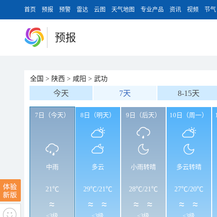
首页
预报
预警
雷达
云图
天气地图
专业产品
资讯
视频
节气
预报
全国
>
陕西
>
咸阳
>
武功
今天
7天
8-15天
7日（今天）
8日（明天）
9日（后天）
10日（周一）
中雨
多云
小雨转晴
多云转晴
21℃
29℃
/
21℃
28℃
/
21℃
27℃
/
20℃
<3级
<3级
<3级
<3级