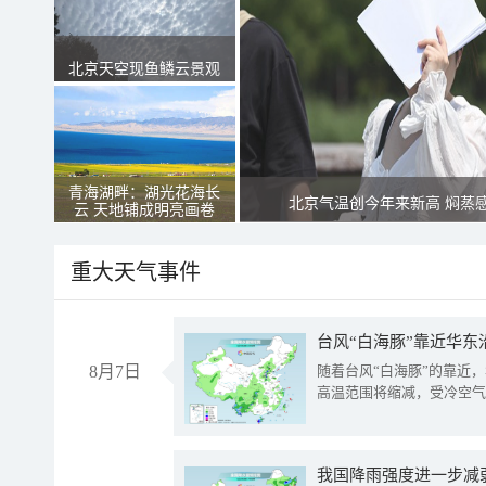
北京天空现鱼鳞云景观
青海湖畔：湖光花海长
北京气温创今年来新高 焖蒸
云 天地铺成明亮画卷
重大天气事件
台风“白海豚”靠近华东
8月7日
随着台风“白海豚”的靠近
高温范围将缩减，受冷空气