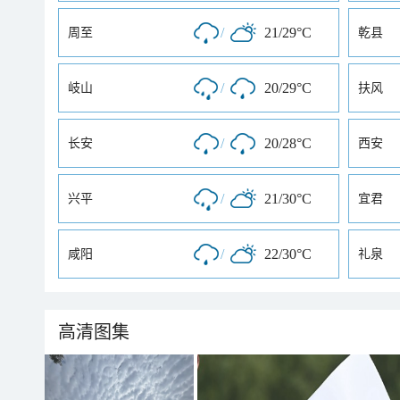
/
21/29°C
周至
乾县
/
20/29°C
岐山
扶风
/
20/28°C
长安
西安
/
21/30°C
兴平
宜君
/
22/30°C
咸阳
礼泉
高清图集