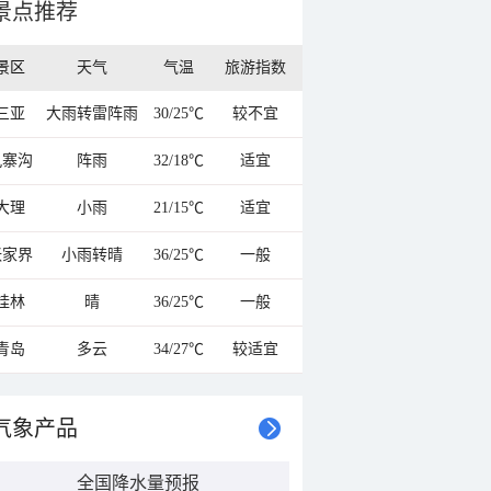
景点推荐
景区
天气
气温
旅游指数
三亚
大雨转雷阵雨
30/25℃
较不宜
九寨沟
阵雨
32/18℃
适宜
大理
小雨
21/15℃
适宜
张家界
小雨转晴
36/25℃
一般
桂林
晴
36/25℃
一般
青岛
多云
34/27℃
较适宜
气象产品
全国降水量预报