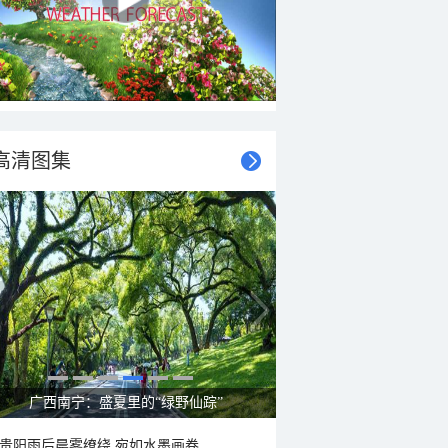
高清图集
呼伦贝尔草原 藏着最治愈的蓝天白云
贵阳雨后晨雾缭绕 宛如水墨画卷