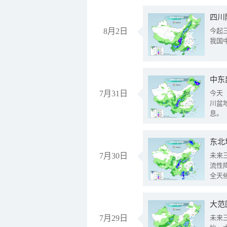
8月2日
今起
我国
中东
7月31日
今天
川盆
息。
东北
7月30日
未来
流性
全天
大范
7月29日
未来