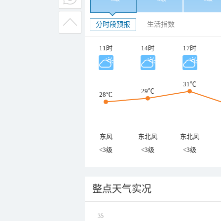
分时段预报
生活指数
11时
14时
17时
31℃
29℃
28℃
东风
东北风
东北风
<3级
<3级
<3级
整点天气实况
35