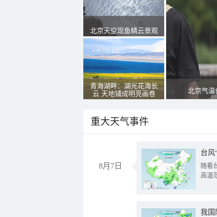
北京天空现鱼鳞云景观
青海湖畔：湖光花海长
北京气温
云 天地铺成明亮画卷
重大天气事件
台风
8月7日
随着
高温