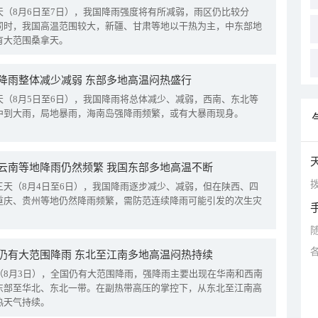
天（8月6日至7日），我国降雨强度将有所减弱，雨区仍比较分
同时，我国高温范围较大，新疆、甘肃等地以干热为主，中东部地
有大范围桑拿天。
降雨整体减少减弱 东部多地高温闷热盛行
天（8月5日至6日），我国降雨将总体减少、减弱，西南、东北等
中到大雨，局地暴雨，海南岛强降雨频繁，或有大暴雨现身。
云南等地降雨仍然频繁 我国东部多地高温不断
拨
三天（8月4日至6日），我国降雨逐步减少、减弱，但在陕西、四
重庆、贵州等地仍然降雨频繁，需防范连续降雨可能引发的次生灾
仍有大范围降雨 东北至江南多地高温闷热持续
（8月3日），全国仍有大范围降雨，强降雨主要出现在华南和西南
东部至华北、东北一带。在副热带高压的掌控下，从东北至江南高
热天气持续。