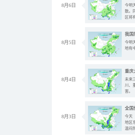
8月6日
今明
散。
区将
我国
8月5日
今明
地有
重庆
8月4日
未来
川、
害。
全国
8月3日
今天
地区
温闷