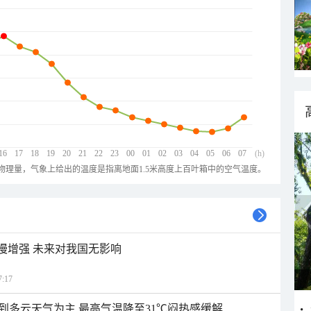
16
17
18
19
20
21
22
23
00
01
02
03
04
05
06
07
(h)
物理量，气象上给出的温度是指离地面1.5米高度上百叶箱中的空气温度。
缓慢增强 未来对我国无影响
:17
到多云天气为主 最高气温降至31℃闷热感缓解