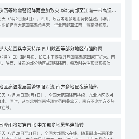
四川陕西等地需警惕降雨叠加致灾 华北南部至江南一带高温频现
三天（8月2日至4日），四川、陕西等地多地雨势仍猛烈。同时，
中东部仍有大范围高温桑拿天，华北南部至江南一带高温频现。
部大范围桑拿天持续 四川陕西等部分地区有强降雨
（7月31日）至8月初，长江中下游及其周围高温范围或再扩大。四
地、陕西、甘肃的部分地区或现强降雨，需及时关注预警预报信
地区高温发展需警惕强对流 南方多地昼夜连轴热
三天（7月30日至8月1日），全国大范围降雨持续，东北地区多对
降水。同时，从华北到华南将现大范围桑拿天，南方不少地方闷热
候在线。
围降雨将贯穿南北 中东部多地暑热连轴转
三天（7月29日至31日），全国大部雨水在线，随着副热带高压北