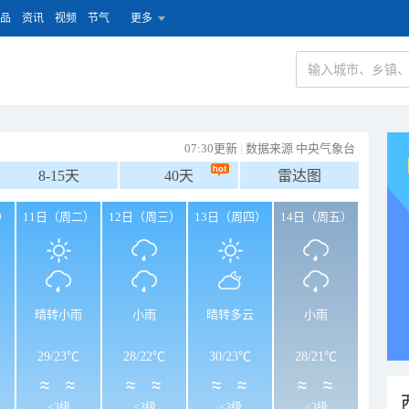
品
资讯
视频
节气
更多
07:30更新
|
数据来源 中央气象台
8-15天
40天
雷达图
）
11日（周二）
12日（周三）
13日（周四）
14日（周五）
晴转小雨
小雨
晴转多云
小雨
29
/
23℃
28
/
22℃
30
/
23℃
28
/
21℃
<3级
<3级
<3级
<3级