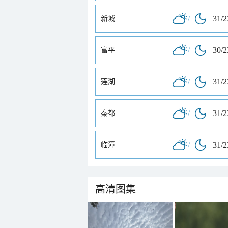
/
31/
新城
/
30/
富平
/
31/
莲湖
/
31/
秦都
/
31/
临潼
高清图集