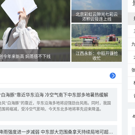
北京彩虹云隙光七彩云
浓积云接连上线
江西永新：中稻开镰抢
创今年来新高 焖蒸感不下线
收忙
“白海豚”靠近华东沿海 冷空气南下中东部多地暑热缓解
台风“白海豚”的靠近，华东沿海多地将迎强劲台风雨。同时，我国
范围将缩减，受冷空气影响，今天东北多地将率先迎来降温。
我国降雨强度进一步减弱 中东部大范围桑拿天持续局地可超38℃