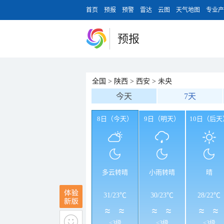
首页
预报
预警
雷达
云图
天气地图
专业产
预报
全国
>
陕西
>
西安
>
未央
今天
7天
8日（今天）
9日（明天）
10日（后天
多云转晴
小雨转晴
晴
31
/
23℃
30
/
23℃
28
/
22℃
<3级
<3级
<3级