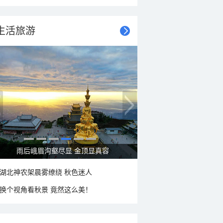
生活旅游
秋意浓 蓝天映衬下的哈尔滨伏尔加庄园
湖北神农架晨雾缭绕 秋色迷人
换个视角看秋景 竟然这么美！