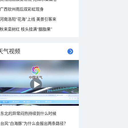
广西钦州雨后双彩虹现身
河南洛阳“花海”上线 美景引客来
秋来栾树红 枝头挂满“胭脂果”
天气视频
东北的异常闷热持续到什么时候
台风“白海豚”为什么会报出两条路径？