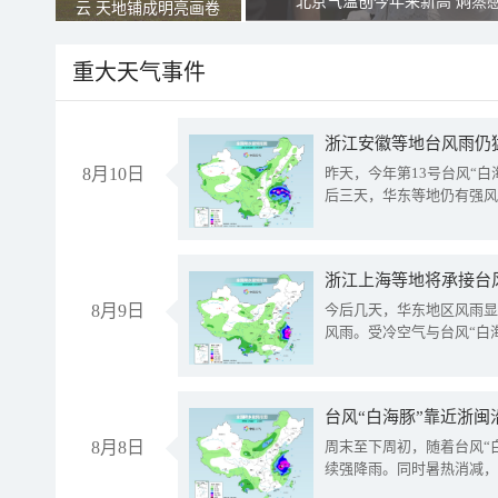
北京气温创今年来新高 焖蒸
云 天地铺成明亮画卷
重大天气事件
浙江安徽等地台风雨仍
8月10日
昨天，今年第13号台风“
后三天，华东等地仍有强风
浙江上海等地将承接台风
8月9日
今后几天，华东地区风雨显
风雨。受冷空气与台风“白
台风“白海豚”靠近浙闽
8月8日
周末至下周初，随着台风“
续强降雨。同时暑热消减，