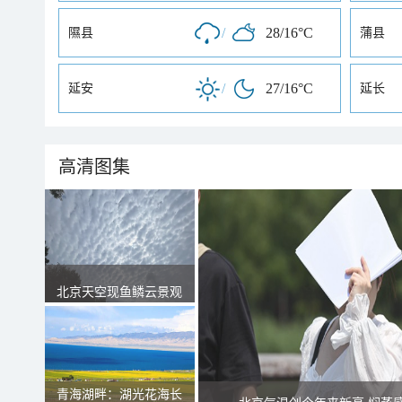
/
28/16°C
隰县
蒲县
/
27/16°C
延安
延长
高清图集
北京天空现鱼鳞云景观
青海湖畔：湖光花海长