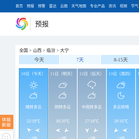
首页
预报
预警
雷达
云图
天气地图
专业产品
资讯
视频
节气
预报
全国
>
山西
>
临汾
>
大宁
今天
7天
8-15天
10日（今天）
11日（明天）
12日（后天）
13日（周四）
晴转多云
阴转多云
中雨转多云
多云转晴
32
/
18℃
30
/
20℃
27
/
18℃
28
/
16℃
<3级
<3级
<3级
<3级