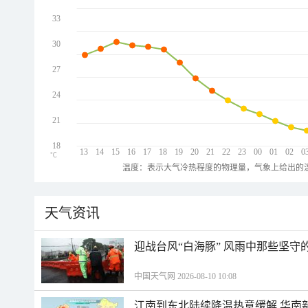
33
30
27
24
21
18
13
14
15
16
17
18
19
20
21
22
23
00
01
02
0
℃
温度：表示大气冷热程度的物理量，气象上给出的温
天气资讯
迎战台风“白海豚” 风雨中那些坚守
中国天气网 2026-08-10 10:08
江南到东北陆续降温热意缓解 华南