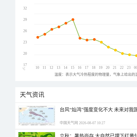
32
29
26
23
20
17
10
11
12
13
14
15
16
17
18
19
20
21
22
23
0
℃
温度：表示大气冷热程度的物理量，气象上给出的温
天气资讯
台风“灿鸿”强度变化不大 未来对我
中国天气网 2026-08-07 10:27
立秋：暑热尚存 大自然已埋下红黄