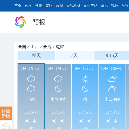
首页
预报
预警
雷达
云图
天气地图
专业产品
资讯
视频
节气
预报
全国
>
山西
>
长治
>
屯留
今天
7天
8-15天
7日（今天）
8日（明天）
9日（后天）
10日（周一）
小雨
小雨转晴
晴
多云转阴
32
/
19℃
26
/
15℃
26
/
15℃
27
/
14℃
<3级
<3级
<3级
<3级