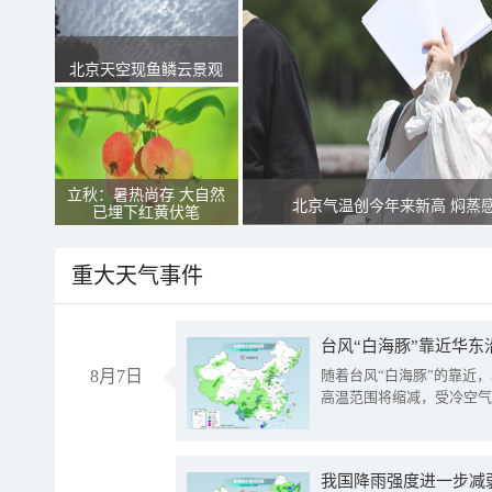
北京天空现鱼鳞云景观
立秋：暑热尚存 大自然
北京气温创今年来新高 焖蒸
已埋下红黄伏笔
重大天气事件
台风“白海豚”靠近华东
8月7日
随着台风“白海豚”的靠近
高温范围将缩减，受冷空气