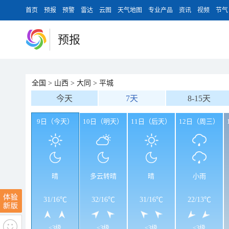
首页
预报
预警
雷达
云图
天气地图
专业产品
资讯
视频
节气
预报
全国
>
山西
>
大同
>
平城
今天
7天
8-15天
9日（今天）
10日（明天）
11日（后天）
12日（周三）
晴
多云转晴
晴
小雨
31
/
16℃
32
/
16℃
31
/
16℃
22
/
13℃
<3级
<3级
<3级
<3级