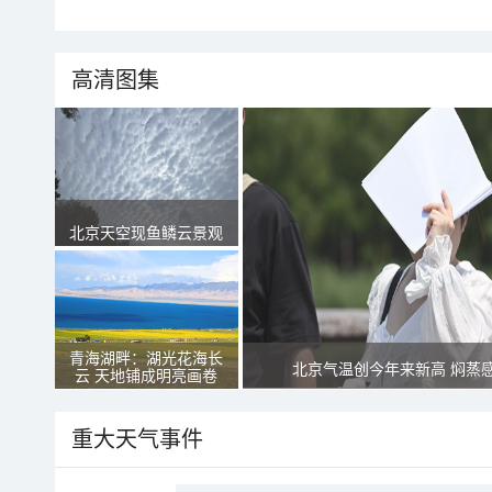
高清图集
北京天空现鱼鳞云景观
青海湖畔：湖光花海长
北京气温创今年来新高 焖蒸
云 天地铺成明亮画卷
重大天气事件