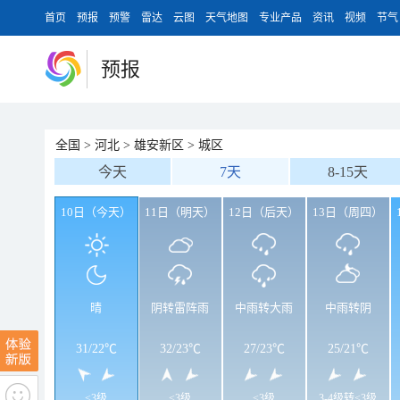
首页
预报
预警
雷达
云图
天气地图
专业产品
资讯
视频
节气
预报
全国
>
河北
>
雄安新区
>
城区
今天
7天
8-15天
10日（今天）
11日（明天）
12日（后天）
13日（周四）
晴
阴转雷阵雨
中雨转大雨
中雨转阴
31
/
22℃
32
/
23℃
27
/
23℃
25
/
21℃
<3级
<3级
<3级
3-4级转<3级