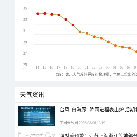
35
33
31
29
27
25
14
15
16
17
18
19
20
21
22
23
00
01
02
03
0
℃
温度：表示大气冷热程度的物理量，气象上给出的温
天气资讯
台风“白海豚” 降雨进程表出炉 后
中国天气网 2026-08-08 13:19
强对流预警：江苏上海浙江等地部分