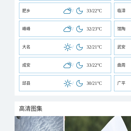
/
33/22°C
肥乡
临漳
/
32/23°C
峰峰
馆陶
/
32/21°C
大名
武安
/
33/22°C
成安
曲周
/
30/21°C
邱县
广平
高清图集