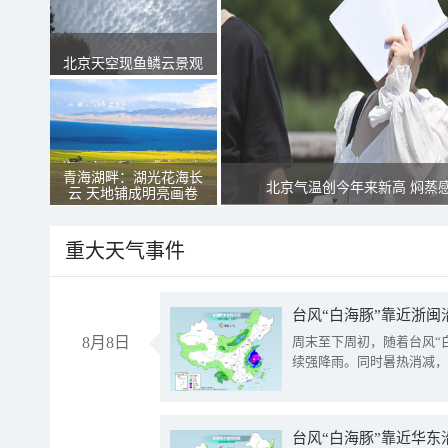
北京天空现鱼鳞云景观
青海湖畔：湖光花海长
北京气温创今年来新高 焖蒸
云 天地铺成明亮画卷
重大天气事件
台风“白海豚”靠近浙闽
8月8日
周末至下周初，随着台风“
续强降雨。同时暑热消减，
台风“白海豚”靠近华东