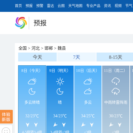
首页
预报
预警
雷达
云图
天气地图
专业产品
资讯
视频
节气
预报
全国
>
河北
>
邯郸
>
魏县
今天
7天
8-15天
8日（今天）
9日（明天）
10日（后天）
11日（周二）
多云转晴
晴
多云
中雨转雷阵雨
32
/
23℃
34
/
23℃
34
/
25℃
30
/
23℃
4-5级转3-4级
3-4级转<3级
<3级
<3级