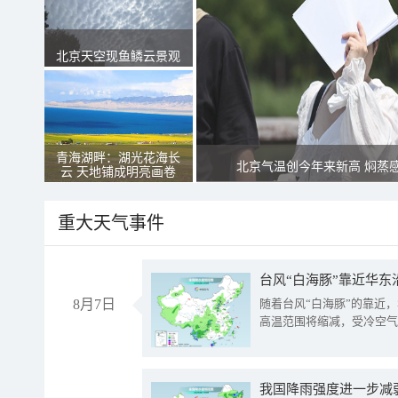
北京天空现鱼鳞云景观
青海湖畔：湖光花海长
北京气温创今年来新高 焖蒸
云 天地铺成明亮画卷
重大天气事件
台风“白海豚”靠近华东
8月7日
随着台风“白海豚”的靠近
高温范围将缩减，受冷空气