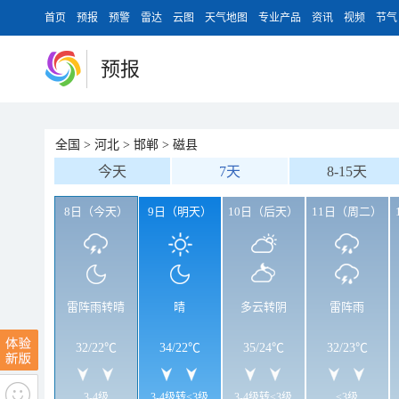
首页
预报
预警
雷达
云图
天气地图
专业产品
资讯
视频
节气
预报
全国
>
河北
>
邯郸
>
磁县
今天
7天
8-15天
8日（今天）
9日（明天）
10日（后天）
11日（周二）
雷阵雨转晴
晴
多云转阴
雷阵雨
32
/
22℃
34
/
22℃
35
/
24℃
32
/
23℃
3-4级
3-4级转<3级
3-4级转<3级
<3级