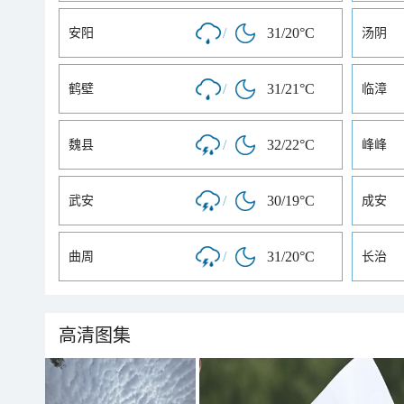
/
31/20°C
安阳
汤阴
/
31/21°C
鹤壁
临漳
/
32/22°C
魏县
峰峰
/
30/19°C
武安
成安
/
31/20°C
曲周
长治
高清图集